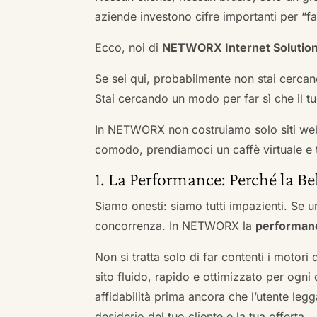
aziende investono cifre importanti per “far
Ecco, noi di
NETWORX Internet Solutio
Se sei qui, probabilmente non stai cercan
Stai cercando un modo per far sì che il tuo
In NETWORX non costruiamo solo siti we
comodo, prendiamoci un caffè virtuale e t
1. La Performance: Perché la Be
Siamo onesti: siamo tutti impazienti. Se un
concorrenza. In NETWORX la
performan
Non si tratta solo di far contenti i motori
sito fluido, rapido e ottimizzato per og
affidabilità prima ancora che l’utente leg
desiderio del tuo cliente e la tua offerta.