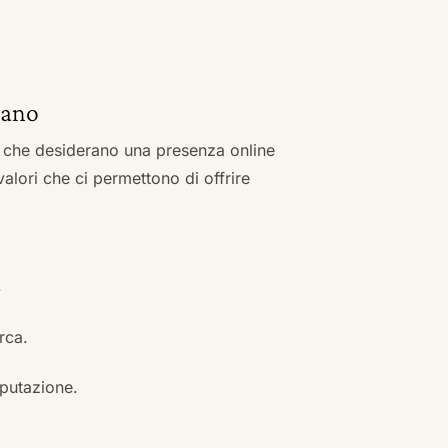
ciano
zi che desiderano una presenza online
 valori che ci permettono di offrire
.
erca.
eputazione.