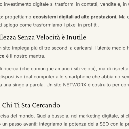
 investimento digitale si trasformi in contatti, vendite e, in 
b: progettiamo
ecosistemi digitali ad alte prestazioni
. Ma 
i spiego come trasformiamo i pixel in profitti.
llezza Senza Velocità è Inutile
 sito impiega più di tre secondi a caricarsi, l’utente medio 
ce
è il nostro mantra.
 di ricerca (che comunque amano i siti veloci), ma di rispetta
ni dispositivo (dal computer allo smartphone che abbiamo s
ga una singola parola. Un sito NETWORX è costruito per corre
a Chi Ti Sta Cercando
cisa del mondo. Quella bussola, nel marketing digitale, si
n passo avanti: integriamo la potenza della SEO con la pr