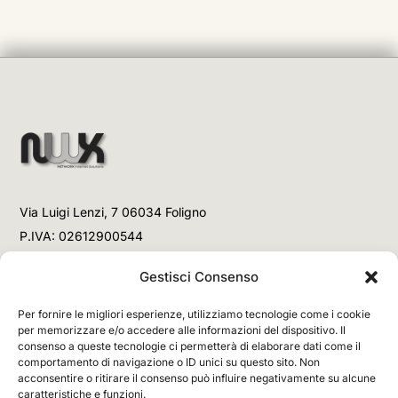
Via Luigi Lenzi, 7 06034 Foligno
P.IVA: 02612900544
Telefono
Gestisci Consenso
+39 3477853708 (Link WhatsApp)
Per fornire le migliori esperienze, utilizziamo tecnologie come i cookie
+39 3477853708 (Chiamata)
per memorizzare e/o accedere alle informazioni del dispositivo. Il
consenso a queste tecnologie ci permetterà di elaborare dati come il
Email
comportamento di navigazione o ID unici su questo sito. Non
acconsentire o ritirare il consenso può influire negativamente su alcune
info@networx.it
caratteristiche e funzioni.