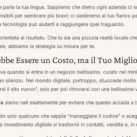
he parla la tua lingua. Sappiamo che dietro ogni azienda ci so
sibili per sembrare più bravi; ci siederemo al tuo fianco pe
tecnologia può aiutarti a raggiungere quel traguardo.
orientata al risultato. Che tu sia una piccola realtà locale c
le, abbiamo la strategia su misura per te.
bbe Essere un Costo, ma il Tuo Miglio
ova quando si entra in un negozio bellissimo, curato nei mi
an silenzio. Nel mondo digitale, purtroppo, s\\uccede molto
si il sito nuovo”, solo per poi ritrovarsi con una bellissima 
ns
siamo nati esattamente per evitare che questo accada a t
do solo qualcuno che sappia “maneggiare il codice” o scegli
 investimento digitale si trasformi in contatti, vendite e, in 