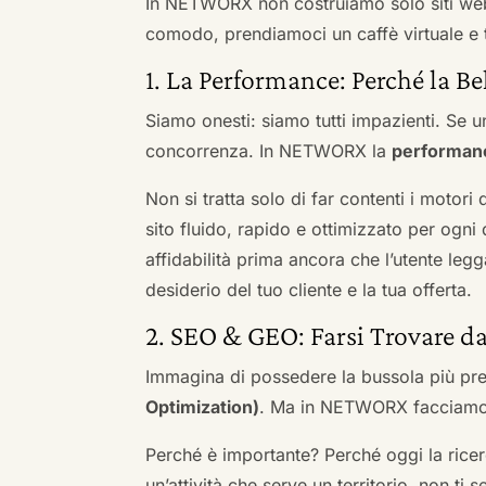
In NETWORX non costruiamo solo siti we
comodo, prendiamoci un caffè virtuale e t
1. La Performance: Perché la Be
Siamo onesti: siamo tutti impazienti. Se un
concorrenza. In NETWORX la
performan
Non si tratta solo di far contenti i motori
sito fluido, rapido e ottimizzato per og
affidabilità prima ancora che l’utente leg
desiderio del tuo cliente e la tua offerta.
2. SEO & GEO: Farsi Trovare d
Immagina di possedere la bussola più pre
Optimization)
. Ma in NETWORX facciamo u
Perché è importante? Perché oggi la ricerc
un’attività che serve un territorio, non ti 