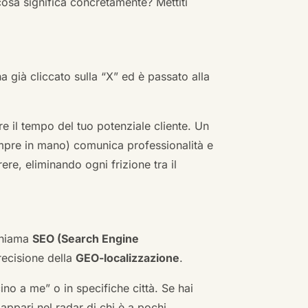
cosa significa concretamente? Mettiti
ha già cliccato sulla “X” ed è passato alla
re il tempo del tuo potenziale cliente. Un
empre in mano) comunica professionalità e
re, eliminando ogni frizione tra il
 chiama
SEO (Search Engine
ecisione della
GEO-localizzazione
.
no a me” o in specifiche città. Se hai
n appari nel radar di chi è a pochi