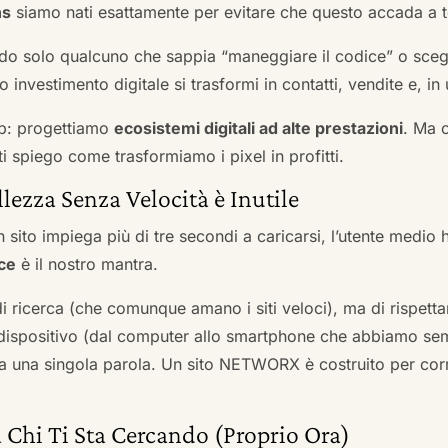
ns
siamo nati esattamente per evitare che questo accada a t
do solo qualcuno che sappia “maneggiare il codice” o scegli
 investimento digitale si trasformi in contatti, vendite e, in 
b: progettiamo
ecosistemi digitali ad alte prestazioni
. Ma 
i spiego come trasformiamo i pixel in profitti.
llezza Senza Velocità è Inutile
 sito impiega più di tre secondi a caricarsi, l’utente medio 
ce
è il nostro mantra.
 di ricerca (che comunque amano i siti veloci), ma di rispetta
ni dispositivo (dal computer allo smartphone che abbiamo s
ga una singola parola. Un sito NETWORX è costruito per corre
 Chi Ti Sta Cercando (Proprio Ora)