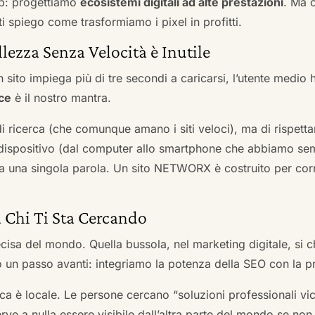
b: progettiamo
ecosistemi digitali ad alte prestazioni
. Ma 
i spiego come trasformiamo i pixel in profitti.
llezza Senza Velocità è Inutile
 sito impiega più di tre secondi a caricarsi, l’utente medio 
ce
è il nostro mantra.
 di ricerca (che comunque amano i siti veloci), ma di rispetta
ni dispositivo (dal computer allo smartphone che abbiamo s
ga una singola parola. Un sito NETWORX è costruito per corre
a Chi Ti Sta Cercando
cisa del mondo. Quella bussola, nel marketing digitale, si
n passo avanti: integriamo la potenza della SEO con la pr
a è locale. Le persone cercano “soluzioni professionali vici
serve a nulla essere visibile dall’altra parte del mondo se no