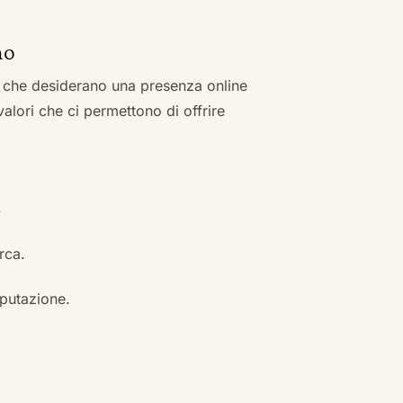
mo
zi che desiderano una presenza online
 valori che ci permettono di offrire
.
erca.
eputazione.