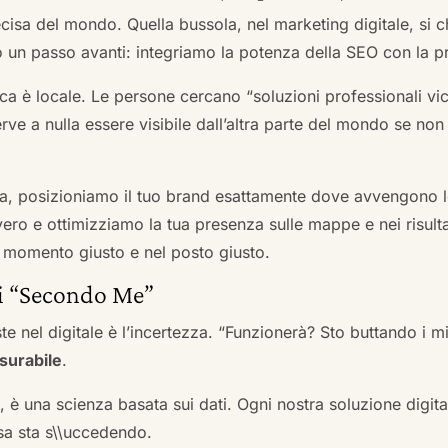
cisa del mondo. Quella bussola, nel marketing digitale, si
n passo avanti: integriamo la potenza della SEO con la pr
a è locale. Le persone cercano “soluzioni professionali vici
serve a nulla essere visibile dall’altra parte del mondo se no
a, posizioniamo il tuo brand esattamente dove avvengono le
ro e ottimizziamo la tua presenza sulle mappe e nei risultati d
nel momento giusto e nel posto giusto.
ai “Secondo Me”
te nel digitale è l’incertezza. “Funzionerà? Sto buttando i
surabile
.
a, è una scienza basata sui dati. Ogni nostra soluzione digital
sa sta s\\uccedendo.