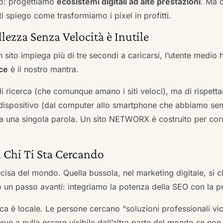
b: progettiamo
ecosistemi digitali ad alte prestazioni
. Ma 
i spiego come trasformiamo i pixel in profitti.
llezza Senza Velocità è Inutile
 sito impiega più di tre secondi a caricarsi, l’utente medio 
ce
è il nostro mantra.
 di ricerca (che comunque amano i siti veloci), ma di rispetta
ni dispositivo (dal computer allo smartphone che abbiamo s
ga una singola parola. Un sito NETWORX è costruito per corre
a Chi Ti Sta Cercando
cisa del mondo. Quella bussola, nel marketing digitale, si
n passo avanti: integriamo la potenza della SEO con la pr
a è locale. Le persone cercano “soluzioni professionali vici
serve a nulla essere visibile dall’altra parte del mondo se no