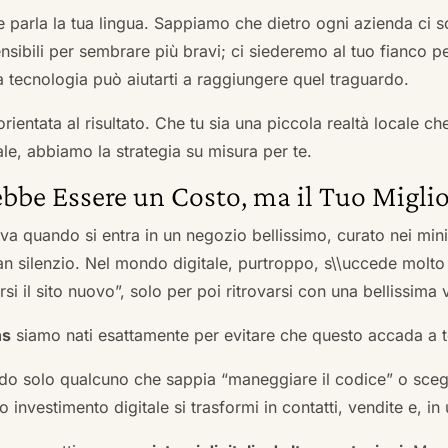
he parla la tua lingua. Sappiamo che dietro ogni azienda ci so
sibili per sembrare più bravi; ci siederemo al tuo fianco pe
tecnologia può aiutarti a raggiungere quel traguardo.
orientata al risultato. Che tu sia una piccola realtà locale c
le, abbiamo la strategia su misura per te.
bbe Essere un Costo, ma il Tuo Miglio
ova quando si entra in un negozio bellissimo, curato nei mi
an silenzio. Nel mondo digitale, purtroppo, s\\uccede molto
si il sito nuovo”, solo per poi ritrovarsi con una bellissima 
ns
siamo nati esattamente per evitare che questo accada a t
do solo qualcuno che sappia “maneggiare il codice” o scegli
 investimento digitale si trasformi in contatti, vendite e, in 