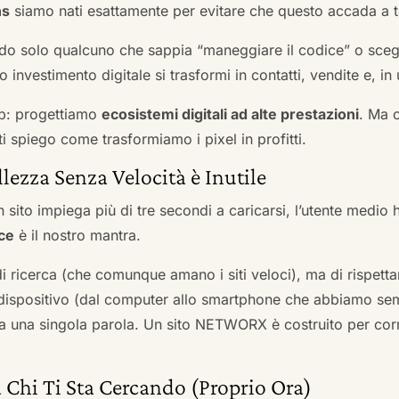
ns
siamo nati esattamente per evitare che questo accada a t
do solo qualcuno che sappia “maneggiare il codice” o scegli
 investimento digitale si trasformi in contatti, vendite e, in 
b: progettiamo
ecosistemi digitali ad alte prestazioni
. Ma 
i spiego come trasformiamo i pixel in profitti.
llezza Senza Velocità è Inutile
 sito impiega più di tre secondi a caricarsi, l’utente medio 
ce
è il nostro mantra.
 di ricerca (che comunque amano i siti veloci), ma di rispetta
ni dispositivo (dal computer allo smartphone che abbiamo s
ga una singola parola. Un sito NETWORX è costruito per corre
 Chi Ti Sta Cercando (Proprio Ora)