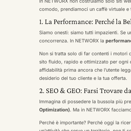
In NETWORX non costruiamo solo siti we
comodo, prendiamoci un caffè virtuale e t
1. La Performance: Perché la Be
Siamo onesti: siamo tutti impazienti. Se un
concorrenza. In NETWORX la
performan
Non si tratta solo di far contenti i motori
sito fluido, rapido e ottimizzato per og
affidabilità prima ancora che l’utente leg
desiderio del tuo cliente e la tua offerta.
2. SEO & GEO: Farsi Trovare d
Immagina di possedere la bussola più pre
Optimization)
. Ma in NETWORX facciamo u
Perché è importante? Perché oggi la ricerc
un’attività che serve un territorio, non ti 