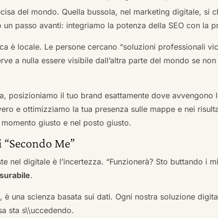
cisa del mondo. Quella bussola, nel marketing digitale, si
n passo avanti: integriamo la potenza della SEO con la pr
a è locale. Le persone cercano “soluzioni professionali vici
serve a nulla essere visibile dall’altra parte del mondo se no
a, posizioniamo il tuo brand esattamente dove avvengono le
ro e ottimizziamo la tua presenza sulle mappe e nei risultati d
nel momento giusto e nel posto giusto.
ai “Secondo Me”
te nel digitale è l’incertezza. “Funzionerà? Sto buttando i
surabile
.
a, è una scienza basata sui dati. Ogni nostra soluzione digital
sa sta s\\uccedendo.