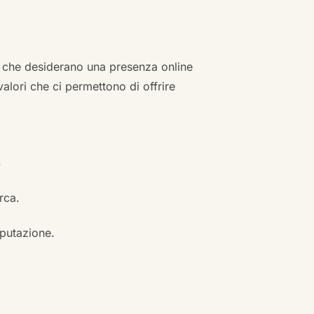
zi che desiderano una presenza online
 valori che ci permettono di offrire
.
erca.
eputazione.