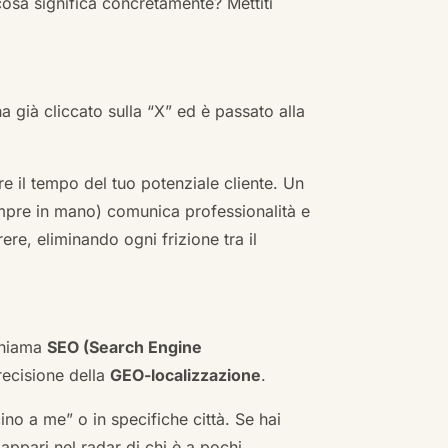
cosa significa concretamente? Mettiti
ha già cliccato sulla “X” ed è passato alla
re il tempo del tuo potenziale cliente. Un
empre in mano) comunica professionalità e
re, eliminando ogni frizione tra il
 chiama
SEO (Search Engine
ecisione della
GEO-localizzazione
.
no a me” o in specifiche città. Se hai
n appari nel radar di chi è a pochi