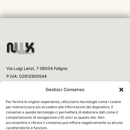
Via Luigi Lenzi, 7 06034 Foligno
P.IVA: 02612900544
Telefono
Gestisci Consenso
+39 3477853708 (Link WhatsApp)
Per fornire le migliori esperienze, utilizziamo tecnologie come i cookie
+39 3477853708 (Chiamata)
per memorizzare e/o accedere alle informazioni del dispositivo. Il
consenso a queste tecnologie ci permetterà di elaborare dati come il
Email
comportamento di navigazione o ID unici su questo sito. Non
acconsentire o ritirare il consenso può influire negativamente su alcune
info@networx.it
caratteristiche e funzioni.