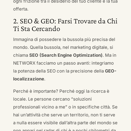
ogni frizione tra il desiderio del tuo cliente e la tua
offerta.
2. SEO & GEO: Farsi Trovare da Chi
Ti Sta Cercando
Immagina di possedere la bussola più precisa del
mondo. Quella bussola, nel marketing digitale, si
chiama
SEO (Search Engine Optimization)
. Ma in
NETWORX facciamo un passo avanti: integriamo
la potenza della SEO con la precisione della
GEO-
localizzazione
.
Perché è importante? Perché oggi la ricerca è
locale. Le persone cercano “soluzioni
professionali vicino a me” o in specifiche città. Se
hai un’attività che serve un territorio, non ti serve
a nulla essere visibile dall’altra parte del mondo se
non appari nel radar di chi è a pochi chilometri da