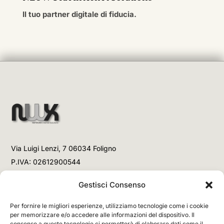
Il tuo partner digitale di fiducia.
Via Luigi Lenzi, 7 06034 Foligno
P.IVA: 02612900544
Telefono
Gestisci Consenso
+39 3477853708 (Link WhatsApp)
Per fornire le migliori esperienze, utilizziamo tecnologie come i cookie
+39 3477853708 (Chiamata)
per memorizzare e/o accedere alle informazioni del dispositivo. Il
consenso a queste tecnologie ci permetterà di elaborare dati come il