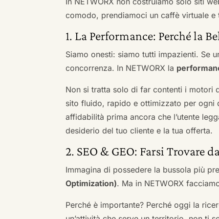
In NETWORX non costruiamo solo siti we
comodo, prendiamoci un caffè virtuale e t
1. La Performance: Perché la Be
Siamo onesti: siamo tutti impazienti. Se un
concorrenza. In NETWORX la
performan
Non si tratta solo di far contenti i motori
sito fluido, rapido e ottimizzato per og
affidabilità prima ancora che l’utente leg
desiderio del tuo cliente e la tua offerta.
2. SEO & GEO: Farsi Trovare d
Immagina di possedere la bussola più pre
Optimization)
. Ma in NETWORX facciamo u
Perché è importante? Perché oggi la ricerc
un’attività che serve un territorio, non ti 