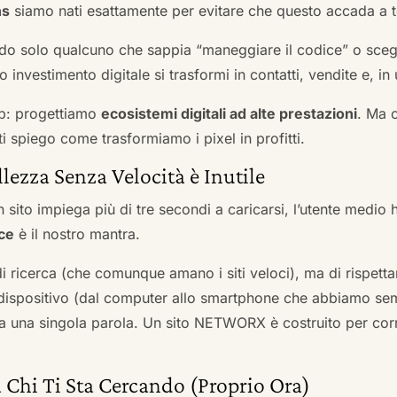
ns
siamo nati esattamente per evitare che questo accada a t
do solo qualcuno che sappia “maneggiare il codice” o scegli
 investimento digitale si trasformi in contatti, vendite e, in 
b: progettiamo
ecosistemi digitali ad alte prestazioni
. Ma 
i spiego come trasformiamo i pixel in profitti.
llezza Senza Velocità è Inutile
 sito impiega più di tre secondi a caricarsi, l’utente medio 
ce
è il nostro mantra.
 di ricerca (che comunque amano i siti veloci), ma di rispetta
ni dispositivo (dal computer allo smartphone che abbiamo s
ga una singola parola. Un sito NETWORX è costruito per corre
 Chi Ti Sta Cercando (Proprio Ora)