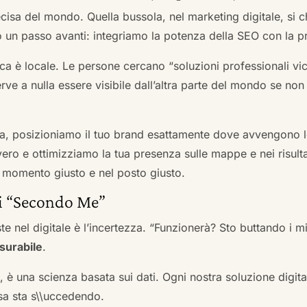
cisa del mondo. Quella bussola, nel marketing digitale, si
n passo avanti: integriamo la potenza della SEO con la pr
a è locale. Le persone cercano “soluzioni professionali vici
serve a nulla essere visibile dall’altra parte del mondo se no
a, posizioniamo il tuo brand esattamente dove avvengono le
ro e ottimizziamo la tua presenza sulle mappe e nei risultati d
nel momento giusto e nel posto giusto.
ai “Secondo Me”
te nel digitale è l’incertezza. “Funzionerà? Sto buttando i
surabile
.
a, è una scienza basata sui dati. Ogni nostra soluzione digital
sa sta s\\uccedendo.