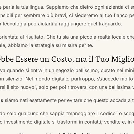
he parla la tua lingua. Sappiamo che dietro ogni azienda ci so
sibili per sembrare più bravi; ci siederemo al tuo fianco pe
tecnologia può aiutarti a raggiungere quel traguardo.
orientata al risultato. Che tu sia una piccola realtà locale c
le, abbiamo la strategia su misura per te.
bbe Essere un Costo, ma il Tuo Miglio
ova quando si entra in un negozio bellissimo, curato nei mi
an silenzio. Nel mondo digitale, purtroppo, s\\uccede molto
si il sito nuovo”, solo per poi ritrovarsi con una bellissima 
ns
siamo nati esattamente per evitare che questo accada a t
do solo qualcuno che sappia “maneggiare il codice” o scegli
 investimento digitale si trasformi in contatti, vendite e, in 