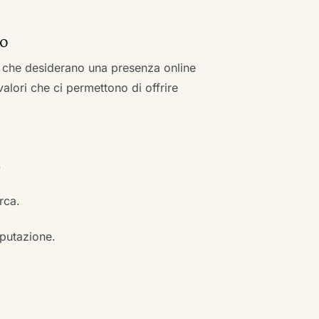
no
zi che desiderano una presenza online
 valori che ci permettono di offrire
.
erca.
eputazione.