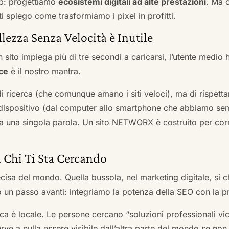
b: progettiamo
ecosistemi digitali ad alte prestazioni
. Ma 
i spiego come trasformiamo i pixel in profitti.
llezza Senza Velocità è Inutile
 sito impiega più di tre secondi a caricarsi, l’utente medio 
ce
è il nostro mantra.
 di ricerca (che comunque amano i siti veloci), ma di rispetta
ni dispositivo (dal computer allo smartphone che abbiamo s
ga una singola parola. Un sito NETWORX è costruito per corre
a Chi Ti Sta Cercando
cisa del mondo. Quella bussola, nel marketing digitale, si
n passo avanti: integriamo la potenza della SEO con la pr
a è locale. Le persone cercano “soluzioni professionali vici
serve a nulla essere visibile dall’altra parte del mondo se no