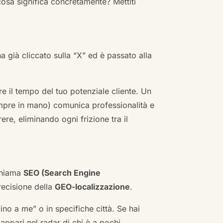
cosa significa concretamente? Mettiti
ha già cliccato sulla “X” ed è passato alla
re il tempo del tuo potenziale cliente. Un
empre in mano) comunica professionalità e
re, eliminando ogni frizione tra il
 chiama
SEO (Search Engine
ecisione della
GEO-localizzazione
.
no a me” o in specifiche città. Se hai
n appari nel radar di chi è a pochi