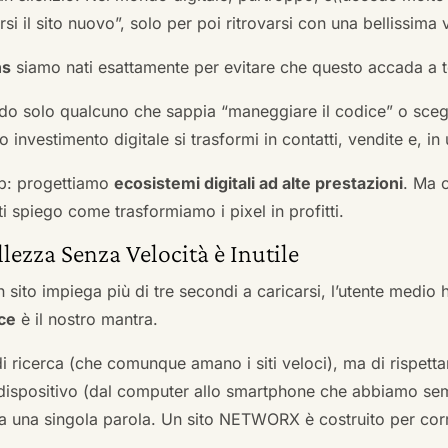
si il sito nuovo”, solo per poi ritrovarsi con una bellissima 
ns
siamo nati esattamente per evitare che questo accada a t
do solo qualcuno che sappia “maneggiare il codice” o scegli
 investimento digitale si trasformi in contatti, vendite e, in 
b: progettiamo
ecosistemi digitali ad alte prestazioni
. Ma 
i spiego come trasformiamo i pixel in profitti.
llezza Senza Velocità è Inutile
 sito impiega più di tre secondi a caricarsi, l’utente medio 
ce
è il nostro mantra.
 di ricerca (che comunque amano i siti veloci), ma di rispetta
ni dispositivo (dal computer allo smartphone che abbiamo s
ga una singola parola. Un sito NETWORX è costruito per corre