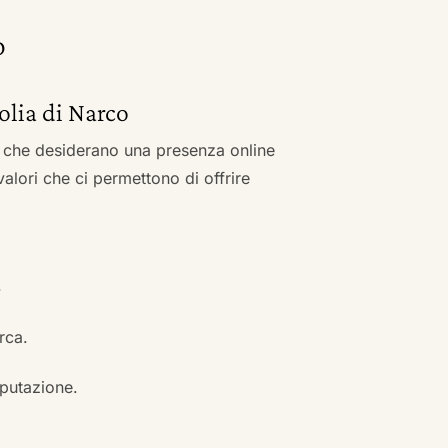
o
tolia di Narco
zi che desiderano una presenza online
 valori che ci permettono di offrire
.
erca.
eputazione.