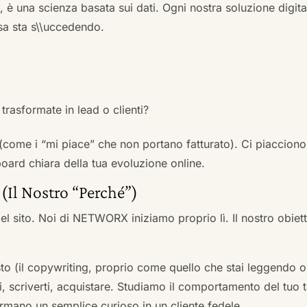
a, è una scienza basata sui dati. Ogni nostra soluzione digital
sa sta s\\uccedendo.
trasformate in lead o clienti?
 (come i “mi piace” che non portano fatturato). Ci piacciono
rd chiara della tua evoluzione online.
 (Il Nostro “Perché”)
l sito. Noi di NETWORX iniziamo proprio lì. Il nostro obiett
to (il copywriting, proprio come quello che stai leggendo or
i, scriverti, acquistare. Studiamo il comportamento del tuo t
formano un semplice curioso in un cliente fedele.