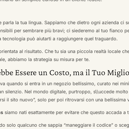
he parla la tua lingua. Sappiamo che dietro ogni azienda ci so
sibili per sembrare più bravi; ci siederemo al tuo fianco pe
tecnologia può aiutarti a raggiungere quel traguardo.
orientata al risultato. Che tu sia una piccola realtà locale c
le, abbiamo la strategia su misura per te.
bbe Essere un Costo, ma il Tuo Miglio
ova quando si entra in un negozio bellissimo, curato nei mi
an silenzio. Nel mondo digitale, purtroppo, s\\uccede molto
si il sito nuovo”, solo per poi ritrovarsi con una bellissima 
ns
siamo nati esattamente per evitare che questo accada a t
do solo qualcuno che sappia “maneggiare il codice” o scegli