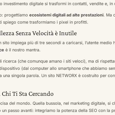
 investimento digitale si trasformi in contatti, vendite e, in 
b: progettiamo
ecosistemi digitali ad alte prestazioni
. Ma 
i spiego come trasformiamo i pixel in profitti.
llezza Senza Velocità è Inutile
 sito impiega più di tre secondi a caricarsi, l’utente medio 
ce
è il nostro mantra.
 di ricerca (che comunque amano i siti veloci), ma di rispetta
ni dispositivo (dal computer allo smartphone che abbiamo s
ga una singola parola. Un sito NETWORX è costruito per corre
a Chi Ti Sta Cercando
cisa del mondo. Quella bussola, nel marketing digitale, si
n passo avanti: integriamo la potenza della SEO con la pr