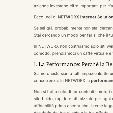
aziende investono cifre importanti per “far
Ecco, noi di
NETWORX Internet Solutio
Se sei qui, probabilmente non stai cercan
Stai cercando un modo per far sì che il tuo
In NETWORX non costruiamo solo siti we
comodo, prendiamoci un caffè virtuale e t
1. La Performance: Perché la Be
Siamo onesti: siamo tutti impazienti. Se un
concorrenza. In NETWORX la
performan
Non si tratta solo di far contenti i motori
sito fluido, rapido e ottimizzato per og
affidabilità prima ancora che l’utente leg
desiderio del tuo cliente e la tua offerta.