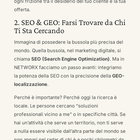
ogni frizione tra il desiderio del tuo cliente e la tua
offerta.
2. SEO & GEO: Farsi Trovare da Chi
Ti Sta Cercando
Immagina di possedere la bussola più precisa del
mondo. Quella bussola, nel marketing digitale, si
chiama
SEO (Search Engine Optimization)
. Ma in
NETWORX facciamo un passo avanti: integriamo
la potenza della SEO con la precisione della
GEO-
localizzazione
.
Perché è importante? Perché oggi la ricerca è
locale. Le persone cercano “soluzioni
professionali vicino a me” o in specifiche città. Se
hai un’attività che serve un territorio, non ti serve
a nulla essere visibile dall’altra parte del mondo se
non appari nel radar di chi è a pochi chilometri da