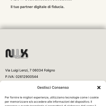
Il tuo partner digitale di fiducia.
Via Luigi Lenzi, 7 06034 Foligno
P.IVA: 02612900544
Telefono
Gestisci Consenso
+39 3477853708 (Link WhatsApp)
Per fornire le migliori esperienze, utilizziamo tecnologie come i cookie
+39 3477853708 (Chiamata)
per memorizzare e/o accedere alle informazioni del dispositivo. Il
consenso a queste tecnologie ci permetterà di elaborare dati come il