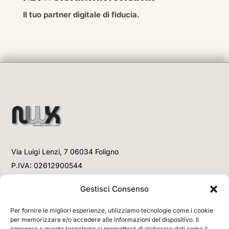
Il tuo partner digitale di fiducia.
Via Luigi Lenzi, 7 06034 Foligno
P.IVA: 02612900544
Telefono
Gestisci Consenso
+39 3477853708 (Link WhatsApp)
Per fornire le migliori esperienze, utilizziamo tecnologie come i cookie
+39 3477853708 (Chiamata)
per memorizzare e/o accedere alle informazioni del dispositivo. Il
consenso a queste tecnologie ci permetterà di elaborare dati come il