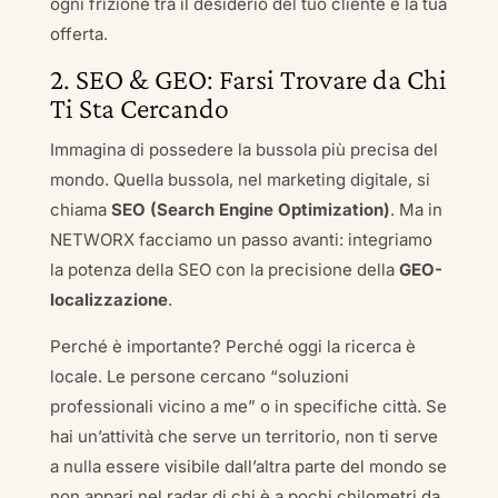
ogni frizione tra il desiderio del tuo cliente e la tua
offerta.
2. SEO & GEO: Farsi Trovare da Chi
Ti Sta Cercando
Immagina di possedere la bussola più precisa del
mondo. Quella bussola, nel marketing digitale, si
chiama
SEO (Search Engine Optimization)
. Ma in
NETWORX facciamo un passo avanti: integriamo
la potenza della SEO con la precisione della
GEO-
localizzazione
.
Perché è importante? Perché oggi la ricerca è
locale. Le persone cercano “soluzioni
professionali vicino a me” o in specifiche città. Se
hai un’attività che serve un territorio, non ti serve
a nulla essere visibile dall’altra parte del mondo se
non appari nel radar di chi è a pochi chilometri da