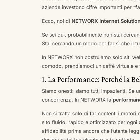
aziende investono cifre importanti per “far
Ecco, noi di
NETWORX Internet Solutio
Se sei qui, probabilmente non stai cercan
Stai cercando un modo per far sì che il tuo
In NETWORX non costruiamo solo siti we
comodo, prendiamoci un caffè virtuale e t
1. La Performance: Perché la Be
Siamo onesti: siamo tutti impazienti. Se un
concorrenza. In NETWORX la
performan
Non si tratta solo di far contenti i motori
sito fluido, rapido e ottimizzato per og
affidabilità prima ancora che l’utente leg
desiderio del tuo cliente e la tua offerta.