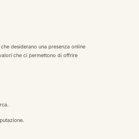
zi che desiderano una presenza online
 valori che ci permettono di offrire
.
erca.
eputazione.