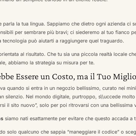
he parla la tua lingua. Sappiamo che dietro ogni azienda ci so
sibili per sembrare più bravi; ci siederemo al tuo fianco pe
tecnologia può aiutarti a raggiungere quel traguardo.
orientata al risultato. Che tu sia una piccola realtà locale c
le, abbiamo la strategia su misura per te.
bbe Essere un Costo, ma il Tuo Miglio
ova quando si entra in un negozio bellissimo, curato nei mi
an silenzio. Nel mondo digitale, purtroppo, s\\uccede molto
si il sito nuovo”, solo per poi ritrovarsi con una bellissima 
ns
siamo nati esattamente per evitare che questo accada a t
do solo qualcuno che sappia “maneggiare il codice” o scegli