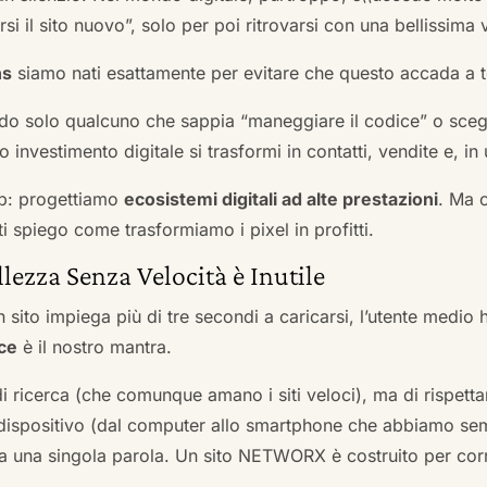
si il sito nuovo”, solo per poi ritrovarsi con una bellissima 
ns
siamo nati esattamente per evitare che questo accada a t
do solo qualcuno che sappia “maneggiare il codice” o scegli
 investimento digitale si trasformi in contatti, vendite e, in 
b: progettiamo
ecosistemi digitali ad alte prestazioni
. Ma 
i spiego come trasformiamo i pixel in profitti.
llezza Senza Velocità è Inutile
 sito impiega più di tre secondi a caricarsi, l’utente medio 
ce
è il nostro mantra.
 di ricerca (che comunque amano i siti veloci), ma di rispetta
ni dispositivo (dal computer allo smartphone che abbiamo s
ga una singola parola. Un sito NETWORX è costruito per corre