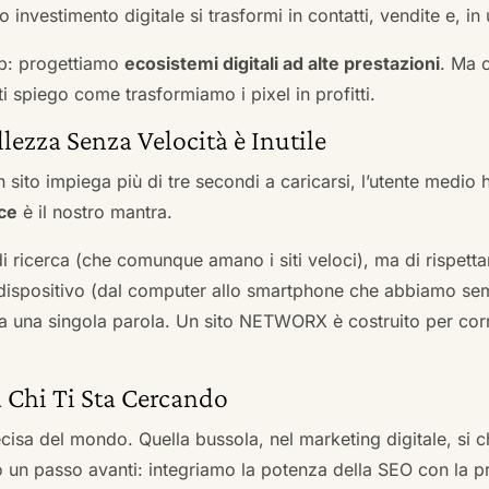
 investimento digitale si trasformi in contatti, vendite e, in 
b: progettiamo
ecosistemi digitali ad alte prestazioni
. Ma 
i spiego come trasformiamo i pixel in profitti.
llezza Senza Velocità è Inutile
 sito impiega più di tre secondi a caricarsi, l’utente medio 
ce
è il nostro mantra.
 di ricerca (che comunque amano i siti veloci), ma di rispetta
ni dispositivo (dal computer allo smartphone che abbiamo s
ga una singola parola. Un sito NETWORX è costruito per corre
a Chi Ti Sta Cercando
cisa del mondo. Quella bussola, nel marketing digitale, si
n passo avanti: integriamo la potenza della SEO con la pr