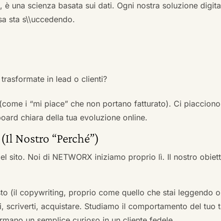
a, è una scienza basata sui dati. Ogni nostra soluzione digital
sa sta s\\uccedendo.
trasformate in lead o clienti?
 (come i “mi piace” che non portano fatturato). Ci piacciono
rd chiara della tua evoluzione online.
 (Il Nostro “Perché”)
l sito. Noi di NETWORX iniziamo proprio lì. Il nostro obiett
to (il copywriting, proprio come quello che stai leggendo or
i, scriverti, acquistare. Studiamo il comportamento del tuo t
formano un semplice curioso in un cliente fedele.