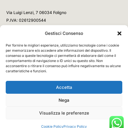
Via Luigi Lenzi, 7 06034 Foligno
P.IVA: 02612900544
Telefono
Gestisci Consenso
+39 3477853708 (Link WhatsApp)
Per fornire le migliori esperienze, utilizziamo tecnologie come i cookie
+39 3477853708 (Chiamata)
per memorizzare e/o accedere alle informazioni del dispositivo. Il
consenso a queste tecnologie ci permetterà di elaborare dati come il
Email
comportamento di navigazione o ID unici su questo sito. Non
acconsentire o ritirare il consenso può influire negativamente su alcune
info@networx.it
caratteristiche e funzioni.
Accetta
Nega
Copyright © 2026 NETWORX Internet Solutions. All
Rights Reserved.
Visualizza le preferenze
Cookie Policy
Privacy Policy