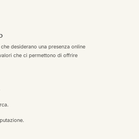
o
zi che desiderano una presenza online
 valori che ci permettono di offrire
.
erca.
eputazione.