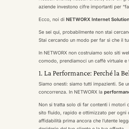
aziende investono cifre importanti per “far
Ecco, noi di
NETWORX Internet Solutio
Se sei qui, probabilmente non stai cercan
Stai cercando un modo per far sì che il tuo
In NETWORX non costruiamo solo siti we
comodo, prendiamoci un caffè virtuale e t
1. La Performance: Perché la Be
Siamo onesti: siamo tutti impazienti. Se un
concorrenza. In NETWORX la
performan
Non si tratta solo di far contenti i motori
sito fluido, rapido e ottimizzato per og
affidabilità prima ancora che l’utente leg
desiderio del tuo cliente e la tua offerta.