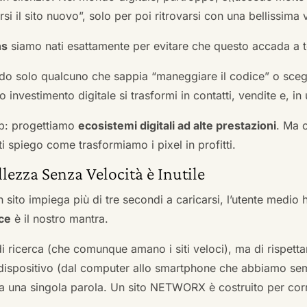
si il sito nuovo”, solo per poi ritrovarsi con una bellissima 
ns
siamo nati esattamente per evitare che questo accada a t
do solo qualcuno che sappia “maneggiare il codice” o scegli
 investimento digitale si trasformi in contatti, vendite e, in 
b: progettiamo
ecosistemi digitali ad alte prestazioni
. Ma 
i spiego come trasformiamo i pixel in profitti.
llezza Senza Velocità è Inutile
 sito impiega più di tre secondi a caricarsi, l’utente medio 
ce
è il nostro mantra.
 di ricerca (che comunque amano i siti veloci), ma di rispetta
ni dispositivo (dal computer allo smartphone che abbiamo s
ga una singola parola. Un sito NETWORX è costruito per corre