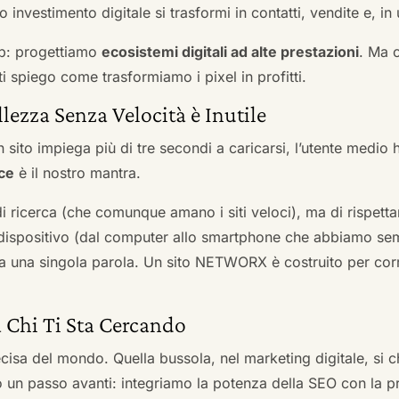
 investimento digitale si trasformi in contatti, vendite e, in 
b: progettiamo
ecosistemi digitali ad alte prestazioni
. Ma 
i spiego come trasformiamo i pixel in profitti.
llezza Senza Velocità è Inutile
 sito impiega più di tre secondi a caricarsi, l’utente medio 
ce
è il nostro mantra.
 di ricerca (che comunque amano i siti veloci), ma di rispetta
ni dispositivo (dal computer allo smartphone che abbiamo s
ga una singola parola. Un sito NETWORX è costruito per corre
a Chi Ti Sta Cercando
cisa del mondo. Quella bussola, nel marketing digitale, si
n passo avanti: integriamo la potenza della SEO con la pr