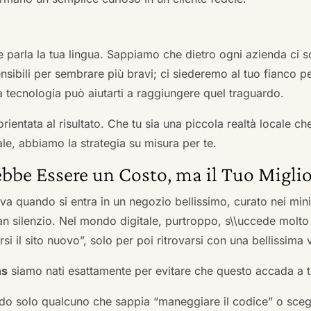
he parla la tua lingua. Sappiamo che dietro ogni azienda ci so
sibili per sembrare più bravi; ci siederemo al tuo fianco pe
tecnologia può aiutarti a raggiungere quel traguardo.
orientata al risultato. Che tu sia una piccola realtà locale c
le, abbiamo la strategia su misura per te.
bbe Essere un Costo, ma il Tuo Miglio
ova quando si entra in un negozio bellissimo, curato nei mi
an silenzio. Nel mondo digitale, purtroppo, s\\uccede molto
si il sito nuovo”, solo per poi ritrovarsi con una bellissima 
ns
siamo nati esattamente per evitare che questo accada a t
do solo qualcuno che sappia “maneggiare il codice” o scegli