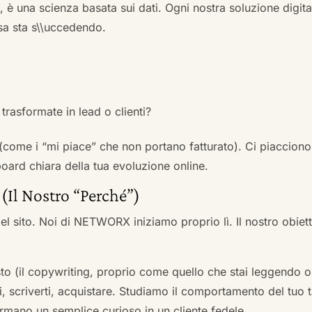
a, è una scienza basata sui dati. Ogni nostra soluzione digital
sa sta s\\uccedendo.
trasformate in lead o clienti?
 (come i “mi piace” che non portano fatturato). Ci piacciono
rd chiara della tua evoluzione online.
 (Il Nostro “Perché”)
l sito. Noi di NETWORX iniziamo proprio lì. Il nostro obiett
to (il copywriting, proprio come quello che stai leggendo or
i, scriverti, acquistare. Studiamo il comportamento del tuo t
formano un semplice curioso in un cliente fedele.