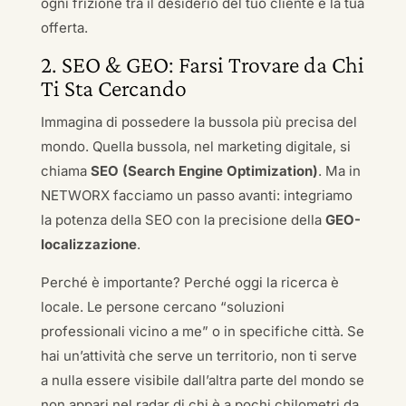
ogni frizione tra il desiderio del tuo cliente e la tua
offerta.
2. SEO & GEO: Farsi Trovare da Chi
Ti Sta Cercando
Immagina di possedere la bussola più precisa del
mondo. Quella bussola, nel marketing digitale, si
chiama
SEO (Search Engine Optimization)
. Ma in
NETWORX facciamo un passo avanti: integriamo
la potenza della SEO con la precisione della
GEO-
localizzazione
.
Perché è importante? Perché oggi la ricerca è
locale. Le persone cercano “soluzioni
professionali vicino a me” o in specifiche città. Se
hai un’attività che serve un territorio, non ti serve
a nulla essere visibile dall’altra parte del mondo se
non appari nel radar di chi è a pochi chilometri da