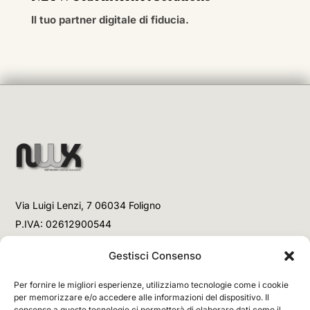
Il tuo partner digitale di fiducia.
Via Luigi Lenzi, 7 06034 Foligno
P.IVA: 02612900544
Telefono
Gestisci Consenso
+39 3477853708 (Link WhatsApp)
Per fornire le migliori esperienze, utilizziamo tecnologie come i cookie
+39 3477853708 (Chiamata)
per memorizzare e/o accedere alle informazioni del dispositivo. Il
consenso a queste tecnologie ci permetterà di elaborare dati come il