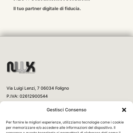
Il tuo partner digitale di fiducia.
Via Luigi Lenzi, 7 06034 Foligno
P.IVA: 02612900544
Telefono
Gestisci Consenso
+39 3477853708 (Link WhatsApp)
Per fornire le migliori esperienze, utilizziamo tecnologie come i cookie
+39 3477853708 (Chiamata)
per memorizzare e/o accedere alle informazioni del dispositivo. Il
consenso a queste tecnologie ci permetterà di elaborare dati come il