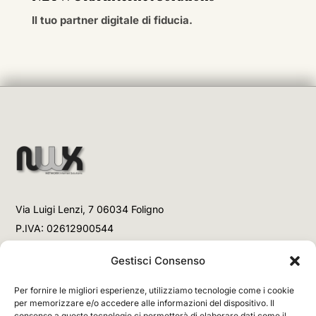
Il tuo partner digitale di fiducia.
Via Luigi Lenzi, 7 06034 Foligno
P.IVA: 02612900544
Telefono
Gestisci Consenso
+39 3477853708 (Link WhatsApp)
Per fornire le migliori esperienze, utilizziamo tecnologie come i cookie
+39 3477853708 (Chiamata)
per memorizzare e/o accedere alle informazioni del dispositivo. Il
consenso a queste tecnologie ci permetterà di elaborare dati come il