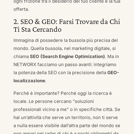
ogni frizione tra il desiderio del tuo cliente e la tua
offerta.
2. SEO & GEO: Farsi Trovare da Chi
Ti Sta Cercando
Immagina di possedere la bussola più precisa del
mondo. Quella bussola, nel marketing digitale, si
chiama
SEO (Search Engine Optimization)
. Ma in
NETWORX facciamo un passo avanti: integriamo
la potenza della SEO con la precisione della
GEO-
localizzazione
.
Perché è importante? Perché oggi la ricerca è
locale. Le persone cercano “soluzioni
professionali vicino a me” o in specifiche città. Se
hai un’attività che serve un territorio, non ti serve
a nulla essere visibile dall’altra parte del mondo se
non appari nel radar di chi è a pochi chilometri da