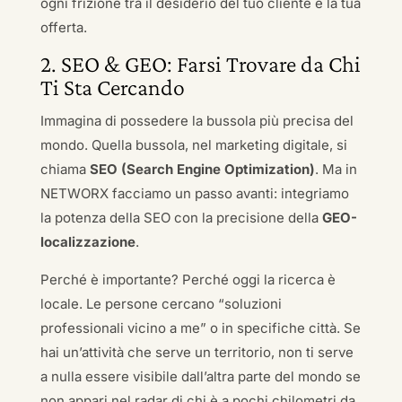
ogni frizione tra il desiderio del tuo cliente e la tua
offerta.
2. SEO & GEO: Farsi Trovare da Chi
Ti Sta Cercando
Immagina di possedere la bussola più precisa del
mondo. Quella bussola, nel marketing digitale, si
chiama
SEO (Search Engine Optimization)
. Ma in
NETWORX facciamo un passo avanti: integriamo
la potenza della SEO con la precisione della
GEO-
localizzazione
.
Perché è importante? Perché oggi la ricerca è
locale. Le persone cercano “soluzioni
professionali vicino a me” o in specifiche città. Se
hai un’attività che serve un territorio, non ti serve
a nulla essere visibile dall’altra parte del mondo se
non appari nel radar di chi è a pochi chilometri da