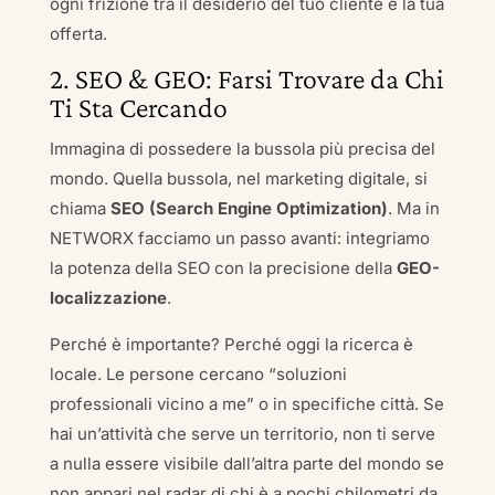
ogni frizione tra il desiderio del tuo cliente e la tua
offerta.
2. SEO & GEO: Farsi Trovare da Chi
Ti Sta Cercando
Immagina di possedere la bussola più precisa del
mondo. Quella bussola, nel marketing digitale, si
chiama
SEO (Search Engine Optimization)
. Ma in
NETWORX facciamo un passo avanti: integriamo
la potenza della SEO con la precisione della
GEO-
localizzazione
.
Perché è importante? Perché oggi la ricerca è
locale. Le persone cercano “soluzioni
professionali vicino a me” o in specifiche città. Se
hai un’attività che serve un territorio, non ti serve
a nulla essere visibile dall’altra parte del mondo se
non appari nel radar di chi è a pochi chilometri da