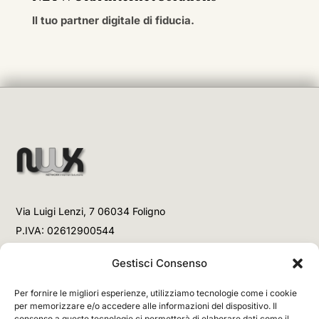
Il tuo partner digitale di fiducia.
Via Luigi Lenzi, 7 06034 Foligno
P.IVA: 02612900544
Telefono
Gestisci Consenso
+39 3477853708 (Link WhatsApp)
Per fornire le migliori esperienze, utilizziamo tecnologie come i cookie
+39 3477853708 (Chiamata)
per memorizzare e/o accedere alle informazioni del dispositivo. Il
consenso a queste tecnologie ci permetterà di elaborare dati come il