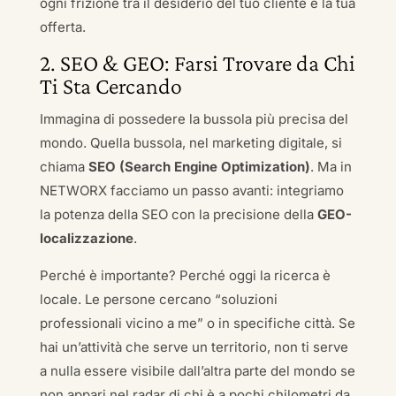
ogni frizione tra il desiderio del tuo cliente e la tua
offerta.
2. SEO & GEO: Farsi Trovare da Chi
Ti Sta Cercando
Immagina di possedere la bussola più precisa del
mondo. Quella bussola, nel marketing digitale, si
chiama
SEO (Search Engine Optimization)
. Ma in
NETWORX facciamo un passo avanti: integriamo
la potenza della SEO con la precisione della
GEO-
localizzazione
.
Perché è importante? Perché oggi la ricerca è
locale. Le persone cercano “soluzioni
professionali vicino a me” o in specifiche città. Se
hai un’attività che serve un territorio, non ti serve
a nulla essere visibile dall’altra parte del mondo se
non appari nel radar di chi è a pochi chilometri da