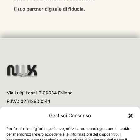
Il tuo partner digitale di fiducia.
Via Luigi Lenzi, 7 06034 Foligno
P.IVA: 02612900544
Telefono
Gestisci Consenso
+39 3477853708 (Link WhatsApp)
Per fornire le migliori esperienze, utilizziamo tecnologie come i cookie
+39 3477853708 (Chiamata)
per memorizzare e/o accedere alle informazioni del dispositivo. Il
consenso a queste tecnologie ci permetterà di elaborare dati come il