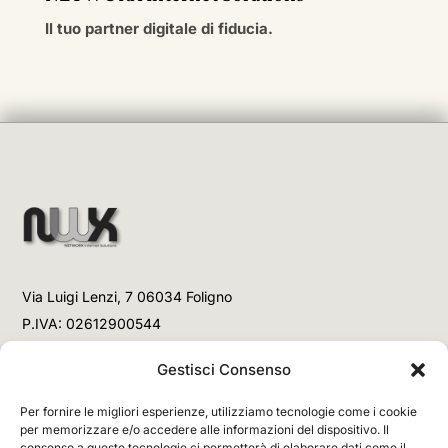
Il tuo partner digitale di fiducia.
Via Luigi Lenzi, 7 06034 Foligno
P.IVA: 02612900544
Telefono
Gestisci Consenso
+39 3477853708 (Link WhatsApp)
Per fornire le migliori esperienze, utilizziamo tecnologie come i cookie
+39 3477853708 (Chiamata)
per memorizzare e/o accedere alle informazioni del dispositivo. Il
consenso a queste tecnologie ci permetterà di elaborare dati come il