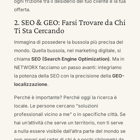
ogni frizione tra il desiderio del tuo cliente e la tua
offerta.
2. SEO & GEO: Farsi Trovare da Chi
Ti Sta Cercando
Immagina di possedere la bussola più precisa del
mondo. Quella bussola, nel marketing digitale, si
chiama
SEO (Search Engine Optimization)
. Ma in
NETWORX facciamo un passo avanti: integriamo
la potenza della SEO con la precisione della
GEO-
localizzazione
.
Perché è importante? Perché oggi la ricerca è
locale. Le persone cercano “soluzioni
professionali vicino a me” o in specifiche città. Se
hai un’attività che serve un territorio, non ti serve
a nulla essere visibile dall’altra parte del mondo se
non appari nel radar di chi è a pochi chilometri da