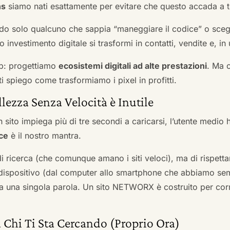
ns
siamo nati esattamente per evitare che questo accada a t
do solo qualcuno che sappia “maneggiare il codice” o scegli
 investimento digitale si trasformi in contatti, vendite e, in 
b: progettiamo
ecosistemi digitali ad alte prestazioni
. Ma 
i spiego come trasformiamo i pixel in profitti.
llezza Senza Velocità è Inutile
 sito impiega più di tre secondi a caricarsi, l’utente medio 
ce
è il nostro mantra.
 di ricerca (che comunque amano i siti veloci), ma di rispetta
ni dispositivo (dal computer allo smartphone che abbiamo s
ga una singola parola. Un sito NETWORX è costruito per corre
 Chi Ti Sta Cercando (Proprio Ora)