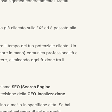
cosa significa concretamente? Mettiti
ha già cliccato sulla “X” ed è passato alla
re il tempo del tuo potenziale cliente. Un
empre in mano) comunica professionalità e
re, eliminando ogni frizione tra il
 chiama
SEO (Search Engine
ecisione della
GEO-localizzazione
.
no a me” o in specifiche città. Se hai
n appari nel radar di chi è a pochi