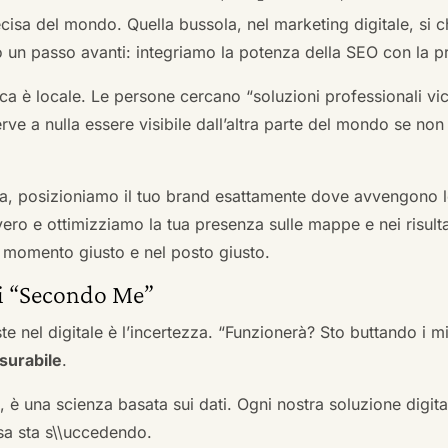
cisa del mondo. Quella bussola, nel marketing digitale, si
n passo avanti: integriamo la potenza della SEO con la pr
a è locale. Le persone cercano “soluzioni professionali vici
serve a nulla essere visibile dall’altra parte del mondo se no
a, posizioniamo il tuo brand esattamente dove avvengono le
ro e ottimizziamo la tua presenza sulle mappe e nei risultati d
nel momento giusto e nel posto giusto.
ai “Secondo Me”
te nel digitale è l’incertezza. “Funzionerà? Sto buttando i
surabile
.
a, è una scienza basata sui dati. Ogni nostra soluzione digital
sa sta s\\uccedendo.