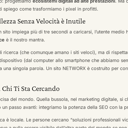
b: progettiamo
ecosistemi digitali ad alte prestazioni
. Ma 
i spiego come trasformiamo i pixel in profitti.
llezza Senza Velocità è Inutile
 sito impiega più di tre secondi a caricarsi, l’utente medio 
ce
è il nostro mantra.
 di ricerca (che comunque amano i siti veloci), ma di rispetta
ni dispositivo (dal computer allo smartphone che abbiamo s
ga una singola parola. Un sito NETWORX è costruito per corre
a Chi Ti Sta Cercando
cisa del mondo. Quella bussola, nel marketing digitale, si
n passo avanti: integriamo la potenza della SEO con la pr
a è locale. Le persone cercano “soluzioni professionali vici
serve a nulla essere visibile dall’altra parte del mondo se no