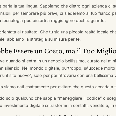
he parla la tua lingua. Sappiamo che dietro ogni azienda ci so
sibili per sembrare più bravi; ci siederemo al tuo fianco pe
tecnologia può aiutarti a raggiungere quel traguardo.
orientata al risultato. Che tu sia una piccola realtà locale c
le, abbiamo la strategia su misura per te.
bbe Essere un Costo, ma il Tuo Miglio
ova quando si entra in un negozio bellissimo, curato nei mi
an silenzio. Nel mondo digitale, purtroppo, s\\uccede molto
si il sito nuovo”, solo per poi ritrovarsi con una bellissima 
ns
siamo nati esattamente per evitare che questo accada a t
do solo qualcuno che sappia “maneggiare il codice” o scegli
 investimento digitale si trasformi in contatti, vendite e, in 