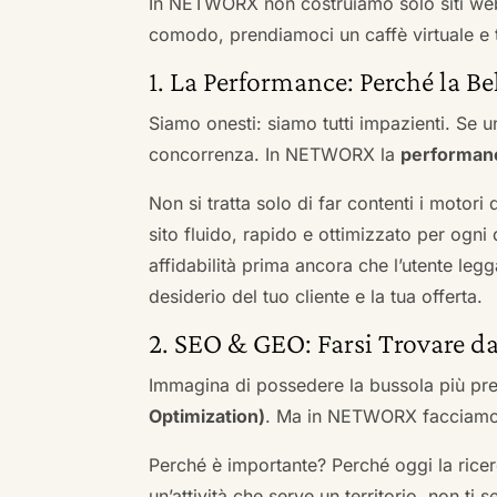
In NETWORX non costruiamo solo siti we
comodo, prendiamoci un caffè virtuale e t
1. La Performance: Perché la Be
Siamo onesti: siamo tutti impazienti. Se un
concorrenza. In NETWORX la
performan
Non si tratta solo di far contenti i motori
sito fluido, rapido e ottimizzato per og
affidabilità prima ancora che l’utente leg
desiderio del tuo cliente e la tua offerta.
2. SEO & GEO: Farsi Trovare d
Immagina di possedere la bussola più pre
Optimization)
. Ma in NETWORX facciamo u
Perché è importante? Perché oggi la ricerc
un’attività che serve un territorio, non ti 