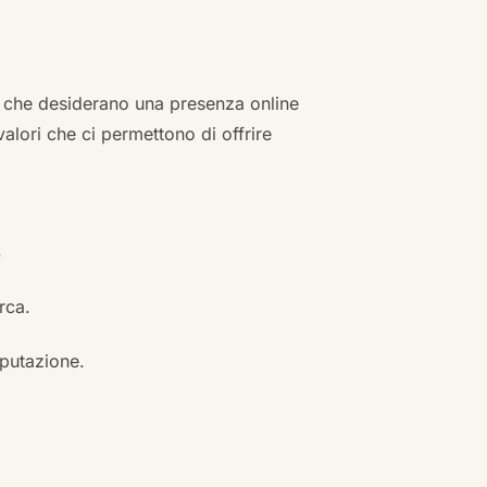
zi che desiderano una presenza online
 valori che ci permettono di offrire
.
erca.
eputazione.