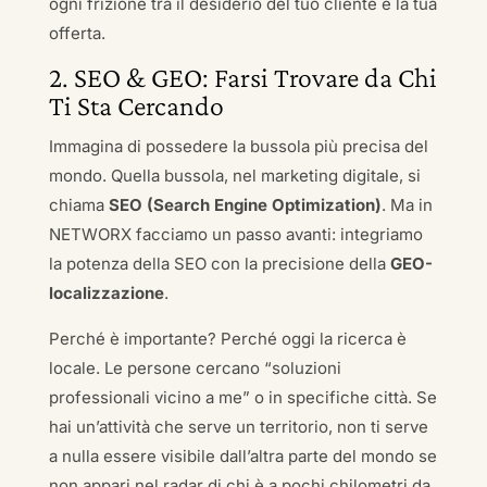
ogni frizione tra il desiderio del tuo cliente e la tua
offerta.
2. SEO & GEO: Farsi Trovare da Chi
Ti Sta Cercando
Immagina di possedere la bussola più precisa del
mondo. Quella bussola, nel marketing digitale, si
chiama
SEO (Search Engine Optimization)
. Ma in
NETWORX facciamo un passo avanti: integriamo
la potenza della SEO con la precisione della
GEO-
localizzazione
.
Perché è importante? Perché oggi la ricerca è
locale. Le persone cercano “soluzioni
professionali vicino a me” o in specifiche città. Se
hai un’attività che serve un territorio, non ti serve
a nulla essere visibile dall’altra parte del mondo se
non appari nel radar di chi è a pochi chilometri da