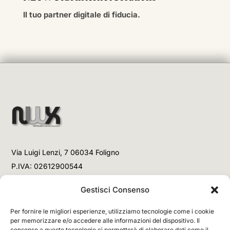
Il tuo partner digitale di fiducia.
Via Luigi Lenzi, 7 06034 Foligno
P.IVA: 02612900544
Telefono
Gestisci Consenso
+39 3477853708 (Link WhatsApp)
Per fornire le migliori esperienze, utilizziamo tecnologie come i cookie
+39 3477853708 (Chiamata)
per memorizzare e/o accedere alle informazioni del dispositivo. Il
consenso a queste tecnologie ci permetterà di elaborare dati come il