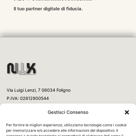
Il tuo partner digitale di fiducia.
Via Luigi Lenzi, 7 06034 Foligno
P.IVA: 02612900544
Telefono
Gestisci Consenso
+39 3477853708 (Link WhatsApp)
Per fornire le migliori esperienze, utilizziamo tecnologie come i cookie
+39 3477853708 (Chiamata)
per memorizzare e/o accedere alle informazioni del dispositivo. Il
consenso a queste tecnologie ci permetterà di elaborare dati come il