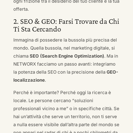
ogni frizione tra il desiderio del tuo cliente e la tua
offerta.
2. SEO & GEO: Farsi Trovare da Chi
Ti Sta Cercando
Immagina di possedere la bussola più precisa del
mondo. Quella bussola, nel marketing digitale, si
chiama
SEO (Search Engine Optimization)
. Ma in
NETWORX facciamo un passo avanti: integriamo
la potenza della SEO con la precisione della
GEO-
localizzazione
.
Perché è importante? Perché oggi la ricerca è
locale. Le persone cercano “soluzioni
professionali vicino a me” o in specifiche città. Se
hai un’attività che serve un territorio, non ti serve
a nulla essere visibile dall’altra parte del mondo se
non appari nel radar di chi è a pochi chilometri da