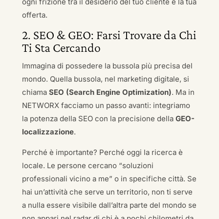
ogni frizione tra il desiderio del tuo cliente e la tua
offerta.
2. SEO & GEO: Farsi Trovare da Chi
Ti Sta Cercando
Immagina di possedere la bussola più precisa del
mondo. Quella bussola, nel marketing digitale, si
chiama
SEO (Search Engine Optimization)
. Ma in
NETWORX facciamo un passo avanti: integriamo
la potenza della SEO con la precisione della
GEO-
localizzazione
.
Perché è importante? Perché oggi la ricerca è
locale. Le persone cercano “soluzioni
professionali vicino a me” o in specifiche città. Se
hai un’attività che serve un territorio, non ti serve
a nulla essere visibile dall’altra parte del mondo se
non appari nel radar di chi è a pochi chilometri da