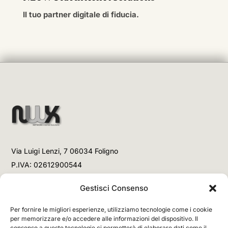
Il tuo partner digitale di fiducia.
Via Luigi Lenzi, 7 06034 Foligno
P.IVA: 02612900544
Telefono
Gestisci Consenso
+39 3477853708 (Link WhatsApp)
Per fornire le migliori esperienze, utilizziamo tecnologie come i cookie
+39 3477853708 (Chiamata)
per memorizzare e/o accedere alle informazioni del dispositivo. Il
consenso a queste tecnologie ci permetterà di elaborare dati come il