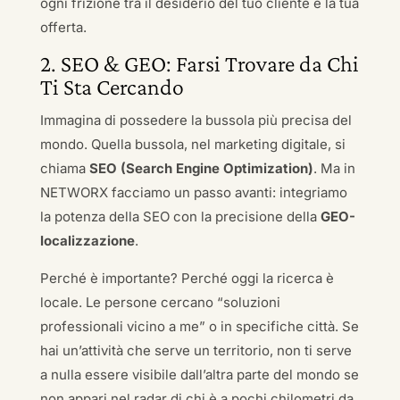
ogni frizione tra il desiderio del tuo cliente e la tua
offerta.
2. SEO & GEO: Farsi Trovare da Chi
Ti Sta Cercando
Immagina di possedere la bussola più precisa del
mondo. Quella bussola, nel marketing digitale, si
chiama
SEO (Search Engine Optimization)
. Ma in
NETWORX facciamo un passo avanti: integriamo
la potenza della SEO con la precisione della
GEO-
localizzazione
.
Perché è importante? Perché oggi la ricerca è
locale. Le persone cercano “soluzioni
professionali vicino a me” o in specifiche città. Se
hai un’attività che serve un territorio, non ti serve
a nulla essere visibile dall’altra parte del mondo se
non appari nel radar di chi è a pochi chilometri da