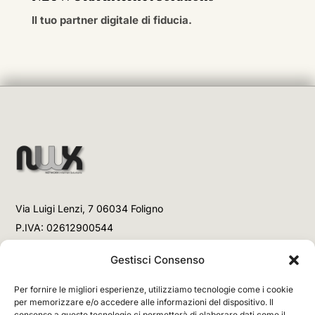
Il tuo partner digitale di fiducia.
Via Luigi Lenzi, 7 06034 Foligno
P.IVA: 02612900544
Telefono
Gestisci Consenso
+39 3477853708 (Link WhatsApp)
Per fornire le migliori esperienze, utilizziamo tecnologie come i cookie
+39 3477853708 (Chiamata)
per memorizzare e/o accedere alle informazioni del dispositivo. Il
consenso a queste tecnologie ci permetterà di elaborare dati come il