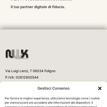
Il tuo partner digitale di fiducia.
Via Luigi Lenzi, 7 06034 Foligno
P.IVA: 02612900544
Telefono
Gestisci Consenso
+39 3477853708 (Link WhatsApp)
Per fornire le migliori esperienze, utilizziamo tecnologie come i cookie
+39 3477853708 (Chiamata)
per memorizzare e/o accedere alle informazioni del dispositivo. Il
consenso a queste tecnologie ci permetterà di elaborare dati come il