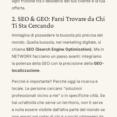
ogni frizione tra il desiderio del tuo cliente e la tua
offerta.
2. SEO & GEO: Farsi Trovare da Chi
Ti Sta Cercando
Immagina di possedere la bussola più precisa del
mondo. Quella bussola, nel marketing digitale, si
chiama
SEO (Search Engine Optimization)
. Ma in
NETWORX facciamo un passo avanti: integriamo
la potenza della SEO con la precisione della
GEO-
localizzazione
.
Perché è importante? Perché oggi la ricerca è
locale. Le persone cercano “soluzioni
professionali vicino a me” o in specifiche città. Se
hai un’attività che serve un territorio, non ti serve
a nulla essere visibile dall’altra parte del mondo se
non appari nel radar di chi è a pochi chilometri da