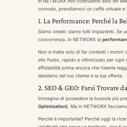
In NETWORX non costruiamo solo siti we
comodo, prendiamoci un caffè virtuale e t
1. La Performance: Perché la Be
Siamo onesti: siamo tutti impazienti. Se un
concorrenza. In NETWORX la
performan
Non si tratta solo di far contenti i motori
sito fluido, rapido e ottimizzato per og
affidabilità prima ancora che l’utente leg
desiderio del tuo cliente e la tua offerta.
2. SEO & GEO: Farsi Trovare d
Immagina di possedere la bussola più pre
Optimization)
. Ma in NETWORX facciamo u
Perché è importante? Perché oggi la ricerc
un’attività che serve un territorio, non ti 