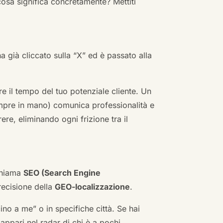
cosa significa concretamente? Mettiti
ha già cliccato sulla “X” ed è passato alla
re il tempo del tuo potenziale cliente. Un
empre in mano) comunica professionalità e
re, eliminando ogni frizione tra il
 chiama
SEO (Search Engine
ecisione della
GEO-localizzazione
.
no a me” o in specifiche città. Se hai
n appari nel radar di chi è a pochi