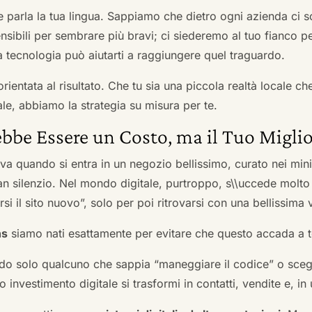
he parla la tua lingua. Sappiamo che dietro ogni azienda ci so
sibili per sembrare più bravi; ci siederemo al tuo fianco pe
tecnologia può aiutarti a raggiungere quel traguardo.
orientata al risultato. Che tu sia una piccola realtà locale c
le, abbiamo la strategia su misura per te.
bbe Essere un Costo, ma il Tuo Miglio
ova quando si entra in un negozio bellissimo, curato nei mi
an silenzio. Nel mondo digitale, purtroppo, s\\uccede molto
si il sito nuovo”, solo per poi ritrovarsi con una bellissima 
ns
siamo nati esattamente per evitare che questo accada a t
do solo qualcuno che sappia “maneggiare il codice” o scegli
 investimento digitale si trasformi in contatti, vendite e, in 