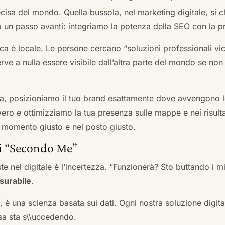
cisa del mondo. Quella bussola, nel marketing digitale, si
n passo avanti: integriamo la potenza della SEO con la pr
a è locale. Le persone cercano “soluzioni professionali vici
serve a nulla essere visibile dall’altra parte del mondo se no
a, posizioniamo il tuo brand esattamente dove avvengono le
ro e ottimizziamo la tua presenza sulle mappe e nei risultati d
nel momento giusto e nel posto giusto.
ai “Secondo Me”
te nel digitale è l’incertezza. “Funzionerà? Sto buttando i
surabile
.
a, è una scienza basata sui dati. Ogni nostra soluzione digital
sa sta s\\uccedendo.