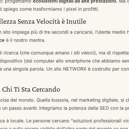
b: progettiamo
ecosistemi digitali ad alte prestazioni
. Ma 
i spiego come trasformiamo i pixel in profitti.
llezza Senza Velocità è Inutile
 sito impiega più di tre secondi a caricarsi, l’utente medio 
ce
è il nostro mantra.
 di ricerca (che comunque amano i siti veloci), ma di rispetta
ni dispositivo (dal computer allo smartphone che abbiamo s
ga una singola parola. Un sito NETWORX è costruito per corre
a Chi Ti Sta Cercando
cisa del mondo. Quella bussola, nel marketing digitale, si
n passo avanti: integriamo la potenza della SEO con la pr
a è locale. Le persone cercano “soluzioni professionali vici
serve a nulla essere visibile dall’altra parte del mondo se no