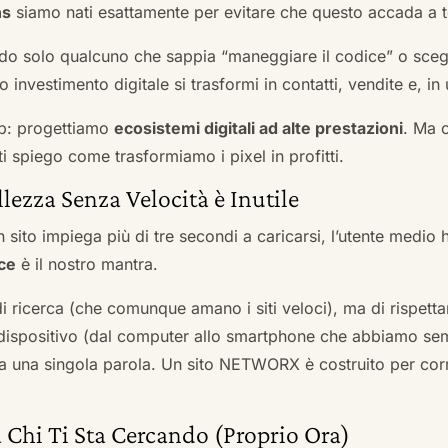
ns
siamo nati esattamente per evitare che questo accada a t
do solo qualcuno che sappia “maneggiare il codice” o scegli
 investimento digitale si trasformi in contatti, vendite e, in 
b: progettiamo
ecosistemi digitali ad alte prestazioni
. Ma 
i spiego come trasformiamo i pixel in profitti.
llezza Senza Velocità è Inutile
 sito impiega più di tre secondi a caricarsi, l’utente medio 
ce
è il nostro mantra.
 di ricerca (che comunque amano i siti veloci), ma di rispetta
ni dispositivo (dal computer allo smartphone che abbiamo s
ga una singola parola. Un sito NETWORX è costruito per corre
 Chi Ti Sta Cercando (Proprio Ora)