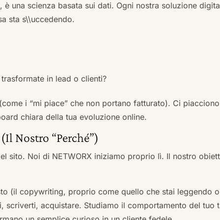
a, è una scienza basata sui dati. Ogni nostra soluzione digital
sa sta s\\uccedendo.
trasformate in lead o clienti?
 (come i “mi piace” che non portano fatturato). Ci piacciono
rd chiara della tua evoluzione online.
 (Il Nostro “Perché”)
l sito. Noi di NETWORX iniziamo proprio lì. Il nostro obiett
to (il copywriting, proprio come quello che stai leggendo or
i, scriverti, acquistare. Studiamo il comportamento del tuo t
formano un semplice curioso in un cliente fedele.