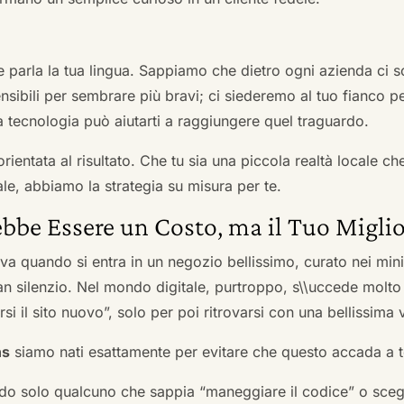
he parla la tua lingua. Sappiamo che dietro ogni azienda ci so
sibili per sembrare più bravi; ci siederemo al tuo fianco pe
tecnologia può aiutarti a raggiungere quel traguardo.
orientata al risultato. Che tu sia una piccola realtà locale c
le, abbiamo la strategia su misura per te.
bbe Essere un Costo, ma il Tuo Miglio
ova quando si entra in un negozio bellissimo, curato nei mi
an silenzio. Nel mondo digitale, purtroppo, s\\uccede molto
si il sito nuovo”, solo per poi ritrovarsi con una bellissima 
ns
siamo nati esattamente per evitare che questo accada a t
do solo qualcuno che sappia “maneggiare il codice” o scegli