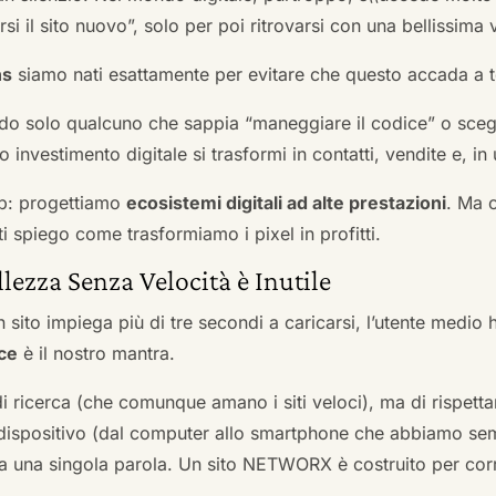
si il sito nuovo”, solo per poi ritrovarsi con una bellissima 
ns
siamo nati esattamente per evitare che questo accada a t
do solo qualcuno che sappia “maneggiare il codice” o scegli
 investimento digitale si trasformi in contatti, vendite e, in 
b: progettiamo
ecosistemi digitali ad alte prestazioni
. Ma 
i spiego come trasformiamo i pixel in profitti.
llezza Senza Velocità è Inutile
 sito impiega più di tre secondi a caricarsi, l’utente medio 
ce
è il nostro mantra.
 di ricerca (che comunque amano i siti veloci), ma di rispetta
ni dispositivo (dal computer allo smartphone che abbiamo s
ga una singola parola. Un sito NETWORX è costruito per corre