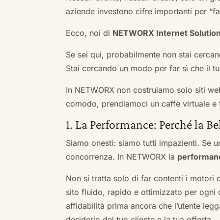
aziende investono cifre importanti per “far
Ecco, noi di
NETWORX Internet Solutio
Se sei qui, probabilmente non stai cercan
Stai cercando un modo per far sì che il tuo
In NETWORX non costruiamo solo siti we
comodo, prendiamoci un caffè virtuale e t
1. La Performance: Perché la Be
Siamo onesti: siamo tutti impazienti. Se un
concorrenza. In NETWORX la
performan
Non si tratta solo di far contenti i motori
sito fluido, rapido e ottimizzato per og
affidabilità prima ancora che l’utente leg
desiderio del tuo cliente e la tua offerta.