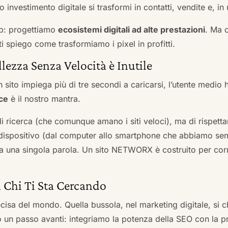
 investimento digitale si trasformi in contatti, vendite e, in 
b: progettiamo
ecosistemi digitali ad alte prestazioni
. Ma 
i spiego come trasformiamo i pixel in profitti.
llezza Senza Velocità è Inutile
 sito impiega più di tre secondi a caricarsi, l’utente medio 
ce
è il nostro mantra.
 di ricerca (che comunque amano i siti veloci), ma di rispetta
ni dispositivo (dal computer allo smartphone che abbiamo s
ga una singola parola. Un sito NETWORX è costruito per corre
a Chi Ti Sta Cercando
cisa del mondo. Quella bussola, nel marketing digitale, si
n passo avanti: integriamo la potenza della SEO con la pr