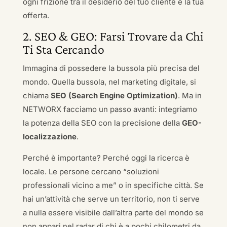
ogni frizione tra il desiderio del tuo cliente e la tua
offerta.
2. SEO & GEO: Farsi Trovare da Chi
Ti Sta Cercando
Immagina di possedere la bussola più precisa del
mondo. Quella bussola, nel marketing digitale, si
chiama
SEO (Search Engine Optimization)
. Ma in
NETWORX facciamo un passo avanti: integriamo
la potenza della SEO con la precisione della
GEO-
localizzazione
.
Perché è importante? Perché oggi la ricerca è
locale. Le persone cercano “soluzioni
professionali vicino a me” o in specifiche città. Se
hai un’attività che serve un territorio, non ti serve
a nulla essere visibile dall’altra parte del mondo se
non appari nel radar di chi è a pochi chilometri da