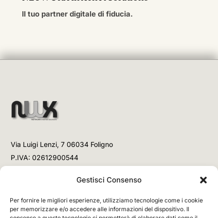
Il tuo partner digitale di fiducia.
Via Luigi Lenzi, 7 06034 Foligno
P.IVA: 02612900544
Telefono
Gestisci Consenso
+39 3477853708 (Link WhatsApp)
Per fornire le migliori esperienze, utilizziamo tecnologie come i cookie
+39 3477853708 (Chiamata)
per memorizzare e/o accedere alle informazioni del dispositivo. Il
consenso a queste tecnologie ci permetterà di elaborare dati come il