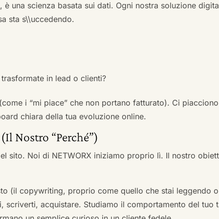
a, è una scienza basata sui dati. Ogni nostra soluzione digital
sa sta s\\uccedendo.
trasformate in lead o clienti?
 (come i “mi piace” che non portano fatturato). Ci piacciono
rd chiara della tua evoluzione online.
 (Il Nostro “Perché”)
l sito. Noi di NETWORX iniziamo proprio lì. Il nostro obiett
to (il copywriting, proprio come quello che stai leggendo or
i, scriverti, acquistare. Studiamo il comportamento del tuo t
formano un semplice curioso in un cliente fedele.