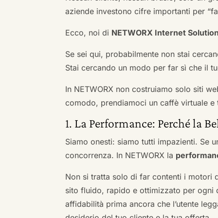
aziende investono cifre importanti per “far
Ecco, noi di
NETWORX Internet Solutio
Se sei qui, probabilmente non stai cercan
Stai cercando un modo per far sì che il tuo
In NETWORX non costruiamo solo siti we
comodo, prendiamoci un caffè virtuale e t
1. La Performance: Perché la Be
Siamo onesti: siamo tutti impazienti. Se un
concorrenza. In NETWORX la
performan
Non si tratta solo di far contenti i motori
sito fluido, rapido e ottimizzato per og
affidabilità prima ancora che l’utente leg
desiderio del tuo cliente e la tua offerta.