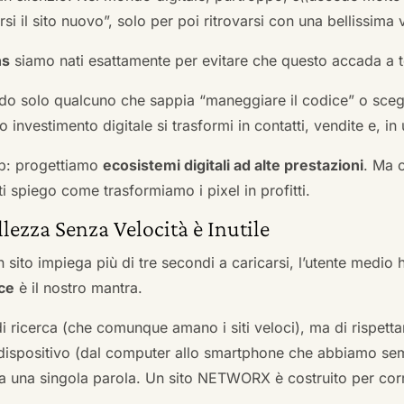
si il sito nuovo”, solo per poi ritrovarsi con una bellissima 
ns
siamo nati esattamente per evitare che questo accada a t
do solo qualcuno che sappia “maneggiare il codice” o scegli
 investimento digitale si trasformi in contatti, vendite e, in 
b: progettiamo
ecosistemi digitali ad alte prestazioni
. Ma 
i spiego come trasformiamo i pixel in profitti.
llezza Senza Velocità è Inutile
 sito impiega più di tre secondi a caricarsi, l’utente medio 
ce
è il nostro mantra.
 di ricerca (che comunque amano i siti veloci), ma di rispetta
ni dispositivo (dal computer allo smartphone che abbiamo s
ga una singola parola. Un sito NETWORX è costruito per corre