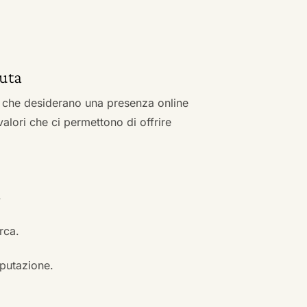
ruta
zi che desiderano una presenza online
 valori che ci permettono di offrire
.
erca.
eputazione.