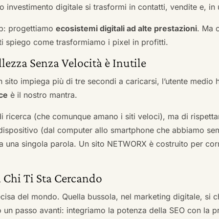
 investimento digitale si trasformi in contatti, vendite e, in 
b: progettiamo
ecosistemi digitali ad alte prestazioni
. Ma 
i spiego come trasformiamo i pixel in profitti.
llezza Senza Velocità è Inutile
 sito impiega più di tre secondi a caricarsi, l’utente medio 
ce
è il nostro mantra.
 di ricerca (che comunque amano i siti veloci), ma di rispetta
ni dispositivo (dal computer allo smartphone che abbiamo s
ga una singola parola. Un sito NETWORX è costruito per corre
a Chi Ti Sta Cercando
cisa del mondo. Quella bussola, nel marketing digitale, si
n passo avanti: integriamo la potenza della SEO con la pr