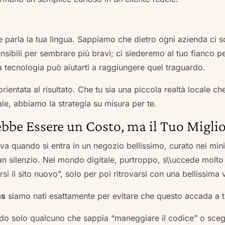
he parla la tua lingua. Sappiamo che dietro ogni azienda ci so
sibili per sembrare più bravi; ci siederemo al tuo fianco pe
tecnologia può aiutarti a raggiungere quel traguardo.
orientata al risultato. Che tu sia una piccola realtà locale c
le, abbiamo la strategia su misura per te.
bbe Essere un Costo, ma il Tuo Miglio
ova quando si entra in un negozio bellissimo, curato nei mi
an silenzio. Nel mondo digitale, purtroppo, s\\uccede molto
si il sito nuovo”, solo per poi ritrovarsi con una bellissima 
ns
siamo nati esattamente per evitare che questo accada a t
do solo qualcuno che sappia “maneggiare il codice” o scegli