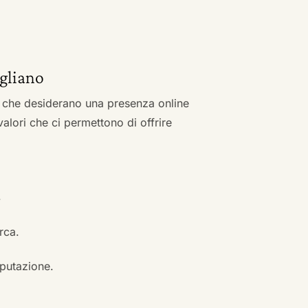
igliano
zi che desiderano una presenza online
 valori che ci permettono di offrire
.
erca.
eputazione.