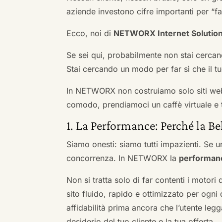
aziende investono cifre importanti per “far
Ecco, noi di
NETWORX Internet Solutio
Se sei qui, probabilmente non stai cercan
Stai cercando un modo per far sì che il tuo
In NETWORX non costruiamo solo siti we
comodo, prendiamoci un caffè virtuale e t
1. La Performance: Perché la Be
Siamo onesti: siamo tutti impazienti. Se un
concorrenza. In NETWORX la
performan
Non si tratta solo di far contenti i motori
sito fluido, rapido e ottimizzato per og
affidabilità prima ancora che l’utente leg
desiderio del tuo cliente e la tua offerta.