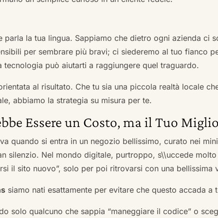
he parla la tua lingua. Sappiamo che dietro ogni azienda ci so
sibili per sembrare più bravi; ci siederemo al tuo fianco pe
tecnologia può aiutarti a raggiungere quel traguardo.
orientata al risultato. Che tu sia una piccola realtà locale c
le, abbiamo la strategia su misura per te.
bbe Essere un Costo, ma il Tuo Miglio
ova quando si entra in un negozio bellissimo, curato nei mi
an silenzio. Nel mondo digitale, purtroppo, s\\uccede molto
si il sito nuovo”, solo per poi ritrovarsi con una bellissima 
ns
siamo nati esattamente per evitare che questo accada a t
do solo qualcuno che sappia “maneggiare il codice” o scegli