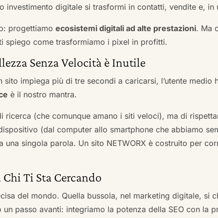
 investimento digitale si trasformi in contatti, vendite e, in 
b: progettiamo
ecosistemi digitali ad alte prestazioni
. Ma 
i spiego come trasformiamo i pixel in profitti.
llezza Senza Velocità è Inutile
 sito impiega più di tre secondi a caricarsi, l’utente medio 
ce
è il nostro mantra.
 di ricerca (che comunque amano i siti veloci), ma di rispetta
ni dispositivo (dal computer allo smartphone che abbiamo s
ga una singola parola. Un sito NETWORX è costruito per corre
a Chi Ti Sta Cercando
cisa del mondo. Quella bussola, nel marketing digitale, si
n passo avanti: integriamo la potenza della SEO con la pr