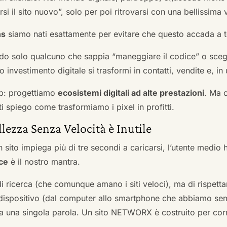
si il sito nuovo”, solo per poi ritrovarsi con una bellissima 
ns
siamo nati esattamente per evitare che questo accada a t
do solo qualcuno che sappia “maneggiare il codice” o scegli
 investimento digitale si trasformi in contatti, vendite e, in 
b: progettiamo
ecosistemi digitali ad alte prestazioni
. Ma 
i spiego come trasformiamo i pixel in profitti.
llezza Senza Velocità è Inutile
 sito impiega più di tre secondi a caricarsi, l’utente medio 
ce
è il nostro mantra.
 di ricerca (che comunque amano i siti veloci), ma di rispetta
ni dispositivo (dal computer allo smartphone che abbiamo s
ga una singola parola. Un sito NETWORX è costruito per corre