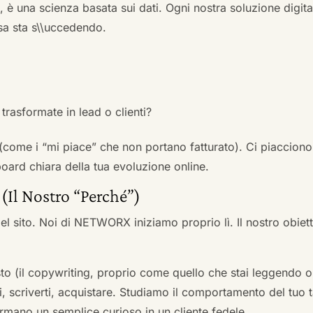
a, è una scienza basata sui dati. Ogni nostra soluzione digital
sa sta s\\uccedendo.
trasformate in lead o clienti?
 (come i “mi piace” che non portano fatturato). Ci piacciono
rd chiara della tua evoluzione online.
 (Il Nostro “Perché”)
l sito. Noi di NETWORX iniziamo proprio lì. Il nostro obiett
to (il copywriting, proprio come quello che stai leggendo or
i, scriverti, acquistare. Studiamo il comportamento del tuo t
formano un semplice curioso in un cliente fedele.