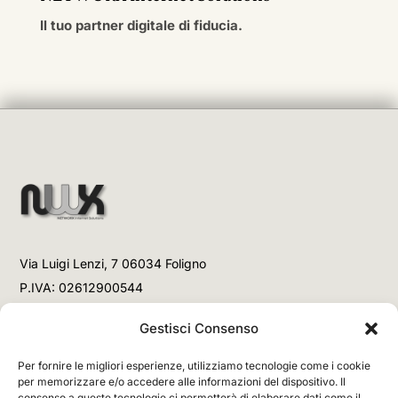
Il tuo partner digitale di fiducia.
Via Luigi Lenzi, 7 06034 Foligno
P.IVA: 02612900544
Telefono
Gestisci Consenso
+39 3477853708 (Link WhatsApp)
Per fornire le migliori esperienze, utilizziamo tecnologie come i cookie
+39 3477853708 (Chiamata)
per memorizzare e/o accedere alle informazioni del dispositivo. Il
consenso a queste tecnologie ci permetterà di elaborare dati come il