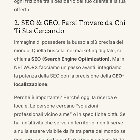
ogni frizione tra il desiderio del tuo cliente e la tua
offerta.
2. SEO & GEO: Farsi Trovare da Chi
Ti Sta Cercando
Immagina di possedere la bussola più precisa del
mondo. Quella bussola, nel marketing digitale, si
chiama
SEO (Search Engine Optimization)
. Ma in
NETWORX facciamo un passo avanti: integriamo
la potenza della SEO con la precisione della
GEO-
localizzazione
.
Perché è importante? Perché oggi la ricerca è
locale. Le persone cercano “soluzioni
professionali vicino a me” o in specifiche città. Se
hai un’attività che serve un territorio, non ti serve
a nulla essere visibile dall’altra parte del mondo se
non appari nel radar di chi è a pochi chilometri da