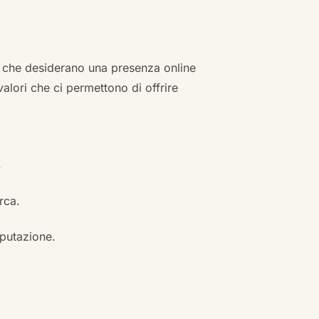
zi che desiderano una presenza online
 valori che ci permettono di offrire
.
erca.
eputazione.