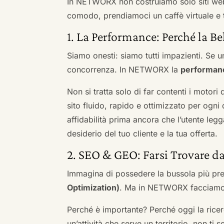
In NETWORX non costruiamo solo siti we
comodo, prendiamoci un caffè virtuale e t
1. La Performance: Perché la Be
Siamo onesti: siamo tutti impazienti. Se un
concorrenza. In NETWORX la
performan
Non si tratta solo di far contenti i motori
sito fluido, rapido e ottimizzato per og
affidabilità prima ancora che l’utente leg
desiderio del tuo cliente e la tua offerta.
2. SEO & GEO: Farsi Trovare d
Immagina di possedere la bussola più pre
Optimization)
. Ma in NETWORX facciamo u
Perché è importante? Perché oggi la ricerc
un’attività che serve un territorio, non ti 