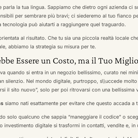
he parla la tua lingua. Sappiamo che dietro ogni azienda ci so
sibili per sembrare più bravi; ci siederemo al tuo fianco pe
tecnologia può aiutarti a raggiungere quel traguardo.
orientata al risultato. Che tu sia una piccola realtà locale c
le, abbiamo la strategia su misura per te.
bbe Essere un Costo, ma il Tuo Miglio
ova quando si entra in un negozio bellissimo, curato nei mi
an silenzio. Nel mondo digitale, purtroppo, s\\uccede molto
si il sito nuovo”, solo per poi ritrovarsi con una bellissima 
ns
siamo nati esattamente per evitare che questo accada a t
do solo qualcuno che sappia “maneggiare il codice” o scegli
 investimento digitale si trasformi in contatti, vendite e, in 