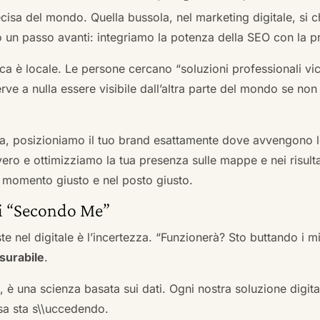
cisa del mondo. Quella bussola, nel marketing digitale, si
n passo avanti: integriamo la potenza della SEO con la pr
a è locale. Le persone cercano “soluzioni professionali vici
serve a nulla essere visibile dall’altra parte del mondo se no
a, posizioniamo il tuo brand esattamente dove avvengono le
ro e ottimizziamo la tua presenza sulle mappe e nei risultati d
nel momento giusto e nel posto giusto.
ai “Secondo Me”
te nel digitale è l’incertezza. “Funzionerà? Sto buttando i
surabile
.
a, è una scienza basata sui dati. Ogni nostra soluzione digital
sa sta s\\uccedendo.