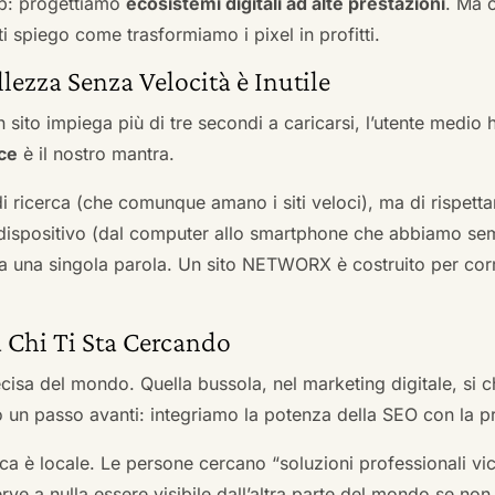
b: progettiamo
ecosistemi digitali ad alte prestazioni
. Ma 
i spiego come trasformiamo i pixel in profitti.
llezza Senza Velocità è Inutile
 sito impiega più di tre secondi a caricarsi, l’utente medio 
ce
è il nostro mantra.
 di ricerca (che comunque amano i siti veloci), ma di rispetta
ni dispositivo (dal computer allo smartphone che abbiamo s
ga una singola parola. Un sito NETWORX è costruito per corre
a Chi Ti Sta Cercando
cisa del mondo. Quella bussola, nel marketing digitale, si
n passo avanti: integriamo la potenza della SEO con la pr
a è locale. Le persone cercano “soluzioni professionali vici
serve a nulla essere visibile dall’altra parte del mondo se no