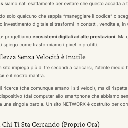
ns
siamo nati esattamente per evitare che questo accada a t
do solo qualcuno che sappia “maneggiare il codice” o scegli
 investimento digitale si trasformi in contatti, vendite e, in 
b: progettiamo
ecosistemi digitali ad alte prestazioni
. Ma 
i spiego come trasformiamo i pixel in profitti.
llezza Senza Velocità è Inutile
 sito impiega più di tre secondi a caricarsi, l’utente medio 
ce
è il nostro mantra.
 di ricerca (che comunque amano i siti veloci), ma di rispetta
ni dispositivo (dal computer allo smartphone che abbiamo s
ga una singola parola. Un sito NETWORX è costruito per corre
 Chi Ti Sta Cercando (Proprio Ora)