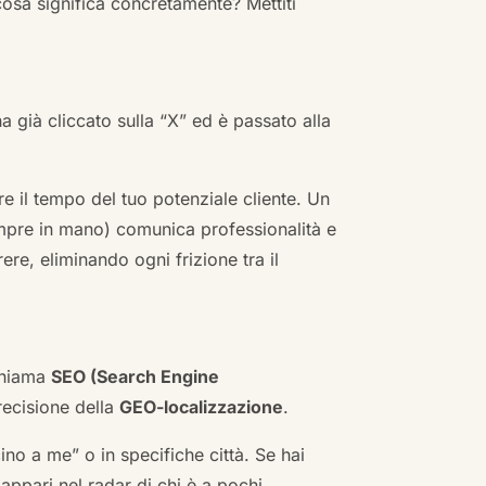
cosa significa concretamente? Mettiti
ha già cliccato sulla “X” ed è passato alla
re il tempo del tuo potenziale cliente. Un
empre in mano) comunica professionalità e
re, eliminando ogni frizione tra il
 chiama
SEO (Search Engine
ecisione della
GEO-localizzazione
.
no a me” o in specifiche città. Se hai
n appari nel radar di chi è a pochi