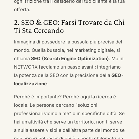
ogni frizione tra il desiderio del tuo cliente e la tua
offerta.
2. SEO & GEO: Farsi Trovare da Chi
Ti Sta Cercando
Immagina di possedere la bussola più precisa del
mondo. Quella bussola, nel marketing digitale, si
chiama
SEO (Search Engine Optimization)
. Ma in
NETWORX facciamo un passo avanti: integriamo
la potenza della SEO con la precisione della
GEO-
localizzazione
.
Perché è importante? Perché oggi la ricerca è
locale. Le persone cercano “soluzioni
professionali vicino a me” o in specifiche città. Se
hai un’attività che serve un territorio, non ti serve
a nulla essere visibile dall’altra parte del mondo se
non appari nel radar di chi è a pochi chilometri da