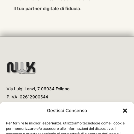
Il tuo partner digitale di fiducia.
Via Luigi Lenzi, 7 06034 Foligno
P.IVA: 02612900544
Telefono
Gestisci Consenso
+39 3477853708 (Link WhatsApp)
Per fornire le migliori esperienze, utilizziamo tecnologie come i cookie
+39 3477853708 (Chiamata)
per memorizzare e/o accedere alle informazioni del dispositivo. Il
consenso a queste tecnologie ci permetterà di elaborare dati come il