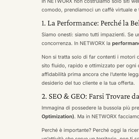
In NETWORX non costruiamo solo siti we
comodo, prendiamoci un caffè virtuale e t
1. La Performance: Perché la Be
Siamo onesti: siamo tutti impazienti. Se un
concorrenza. In NETWORX la
performan
Non si tratta solo di far contenti i motori
sito fluido, rapido e ottimizzato per og
affidabilità prima ancora che l’utente leg
desiderio del tuo cliente e la tua offerta.
2. SEO & GEO: Farsi Trovare d
Immagina di possedere la bussola più pre
Optimization)
. Ma in NETWORX facciamo u
Perché è importante? Perché oggi la ricerc
un’attività che serve un territorio, non ti 