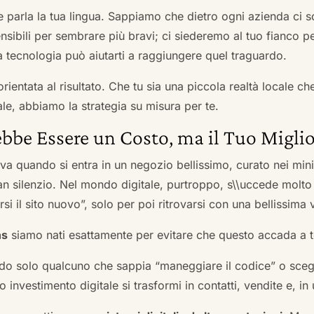
he parla la tua lingua. Sappiamo che dietro ogni azienda ci so
sibili per sembrare più bravi; ci siederemo al tuo fianco pe
tecnologia può aiutarti a raggiungere quel traguardo.
orientata al risultato. Che tu sia una piccola realtà locale c
le, abbiamo la strategia su misura per te.
bbe Essere un Costo, ma il Tuo Miglio
ova quando si entra in un negozio bellissimo, curato nei mi
an silenzio. Nel mondo digitale, purtroppo, s\\uccede molto
si il sito nuovo”, solo per poi ritrovarsi con una bellissima 
ns
siamo nati esattamente per evitare che questo accada a t
do solo qualcuno che sappia “maneggiare il codice” o scegli
 investimento digitale si trasformi in contatti, vendite e, in 