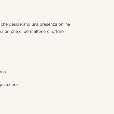
zi che desiderano una presenza online
 valori che ci permettono di offrire
.
erca.
eputazione.