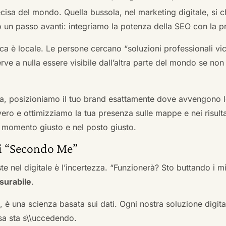
cisa del mondo. Quella bussola, nel marketing digitale, si
n passo avanti: integriamo la potenza della SEO con la pr
a è locale. Le persone cercano “soluzioni professionali vici
serve a nulla essere visibile dall’altra parte del mondo se no
a, posizioniamo il tuo brand esattamente dove avvengono le
ro e ottimizziamo la tua presenza sulle mappe e nei risultati d
nel momento giusto e nel posto giusto.
ai “Secondo Me”
te nel digitale è l’incertezza. “Funzionerà? Sto buttando i
surabile
.
a, è una scienza basata sui dati. Ogni nostra soluzione digital
sa sta s\\uccedendo.