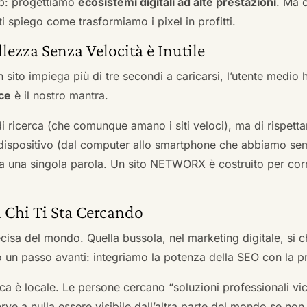
b: progettiamo
ecosistemi digitali ad alte prestazioni
. Ma 
i spiego come trasformiamo i pixel in profitti.
llezza Senza Velocità è Inutile
 sito impiega più di tre secondi a caricarsi, l’utente medio 
ce
è il nostro mantra.
 di ricerca (che comunque amano i siti veloci), ma di rispetta
ni dispositivo (dal computer allo smartphone che abbiamo s
ga una singola parola. Un sito NETWORX è costruito per corre
a Chi Ti Sta Cercando
cisa del mondo. Quella bussola, nel marketing digitale, si
n passo avanti: integriamo la potenza della SEO con la pr
a è locale. Le persone cercano “soluzioni professionali vici
serve a nulla essere visibile dall’altra parte del mondo se no