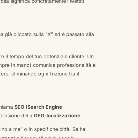
cosa significa concretamente? Mettiti
ha già cliccato sulla “X” ed è passato alla
re il tempo del tuo potenziale cliente. Un
empre in mano) comunica professionalità e
re, eliminando ogni frizione tra il
 chiama
SEO (Search Engine
ecisione della
GEO-localizzazione
.
no a me” o in specifiche città. Se hai
n appari nel radar di chi è a pochi