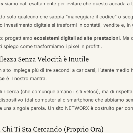
ns
siamo nati esattamente per evitare che questo accada a t
do solo qualcuno che sappia “maneggiare il codice” o scegli
 investimento digitale si trasformi in contatti, vendite e, in 
b: progettiamo
ecosistemi digitali ad alte prestazioni
. Ma 
i spiego come trasformiamo i pixel in profitti.
llezza Senza Velocità è Inutile
 sito impiega più di tre secondi a caricarsi, l’utente medio 
ce
è il nostro mantra.
 di ricerca (che comunque amano i siti veloci), ma di rispetta
ni dispositivo (dal computer allo smartphone che abbiamo s
ga una singola parola. Un sito NETWORX è costruito per corre
 Chi Ti Sta Cercando (Proprio Ora)