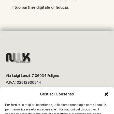
Il tuo partner digitale di fiducia.
Via Luigi Lenzi, 7 06034 Foligno
P.IVA: 02612900544
Telefono
Gestisci Consenso
+39 3477853708 (Link WhatsApp)
Per fornire le migliori esperienze, utilizziamo tecnologie come i cookie
+39 3477853708 (Chiamata)
per memorizzare e/o accedere alle informazioni del dispositivo. Il
consenso a queste tecnologie ci permetterà di elaborare dati come il