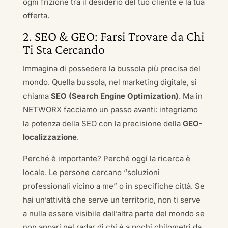
ogni frizione tra il desiderio del tuo cliente e la tua
offerta.
2. SEO & GEO: Farsi Trovare da Chi
Ti Sta Cercando
Immagina di possedere la bussola più precisa del
mondo. Quella bussola, nel marketing digitale, si
chiama
SEO (Search Engine Optimization)
. Ma in
NETWORX facciamo un passo avanti: integriamo
la potenza della SEO con la precisione della
GEO-
localizzazione
.
Perché è importante? Perché oggi la ricerca è
locale. Le persone cercano “soluzioni
professionali vicino a me” o in specifiche città. Se
hai un’attività che serve un territorio, non ti serve
a nulla essere visibile dall’altra parte del mondo se
non appari nel radar di chi è a pochi chilometri da