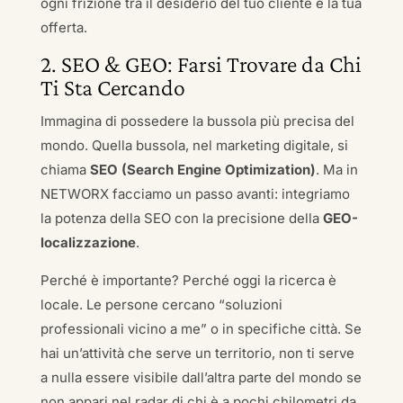
ogni frizione tra il desiderio del tuo cliente e la tua
offerta.
2. SEO & GEO: Farsi Trovare da Chi
Ti Sta Cercando
Immagina di possedere la bussola più precisa del
mondo. Quella bussola, nel marketing digitale, si
chiama
SEO (Search Engine Optimization)
. Ma in
NETWORX facciamo un passo avanti: integriamo
la potenza della SEO con la precisione della
GEO-
localizzazione
.
Perché è importante? Perché oggi la ricerca è
locale. Le persone cercano “soluzioni
professionali vicino a me” o in specifiche città. Se
hai un’attività che serve un territorio, non ti serve
a nulla essere visibile dall’altra parte del mondo se
non appari nel radar di chi è a pochi chilometri da