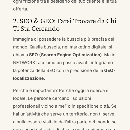
ogni frizione tra il desiderio del tuo cliente e la tua
offerta.
2. SEO & GEO: Farsi Trovare da Chi
Ti Sta Cercando
Immagina di possedere la bussola più precisa del
mondo. Quella bussola, nel marketing digitale, si
chiama
SEO (Search Engine Optimization)
. Ma in
NETWORX facciamo un passo avanti: integriamo
la potenza della SEO con la precisione della
GEO-
localizzazione
.
Perché è importante? Perché oggi la ricerca è
locale. Le persone cercano “soluzioni
professionali vicino a me” o in specifiche città. Se
hai un’attività che serve un territorio, non ti serve
a nulla essere visibile dall’altra parte del mondo se
non appari nel radar di chi è a pochi chilometri da