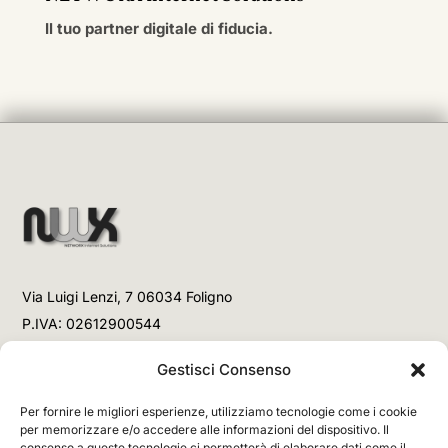
Il tuo partner digitale di fiducia.
Via Luigi Lenzi, 7 06034 Foligno
P.IVA: 02612900544
Telefono
Gestisci Consenso
+39 3477853708 (Link WhatsApp)
Per fornire le migliori esperienze, utilizziamo tecnologie come i cookie
+39 3477853708 (Chiamata)
per memorizzare e/o accedere alle informazioni del dispositivo. Il
consenso a queste tecnologie ci permetterà di elaborare dati come il