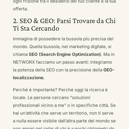
ogni frizione tra il desiderio del tuo cliente e la tua
offerta.
2. SEO & GEO: Farsi Trovare da Chi
Ti Sta Cercando
Immagina di possedere la bussola più precisa del
mondo. Quella bussola, nel marketing digitale, si
chiama
SEO (Search Engine Optimization)
. Ma in
NETWORX facciamo un passo avanti: integriamo
la potenza della SEO con la precisione della
GEO-
localizzazione
.
Perché è importante? Perché oggi la ricerca è
locale. Le persone cercano “soluzioni
professionali vicino a me” o in specifiche città. Se
hai un’attività che serve un territorio, non ti serve
a nulla essere visibile dall’altra parte del mondo se
non appari nel radar di chi è a pochi chilometri da