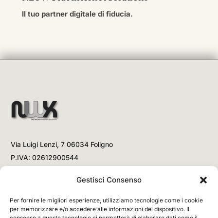
Il tuo partner digitale di fiducia.
Via Luigi Lenzi, 7 06034 Foligno
P.IVA: 02612900544
Telefono
Gestisci Consenso
+39 3477853708 (Link WhatsApp)
Per fornire le migliori esperienze, utilizziamo tecnologie come i cookie
+39 3477853708 (Chiamata)
per memorizzare e/o accedere alle informazioni del dispositivo. Il
consenso a queste tecnologie ci permetterà di elaborare dati come il