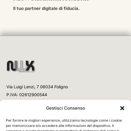
Il tuo partner digitale di fiducia.
Via Luigi Lenzi, 7 06034 Foligno
P.IVA: 02612900544
Telefono
Gestisci Consenso
+39 3477853708 (Link WhatsApp)
Per fornire le migliori esperienze, utilizziamo tecnologie come i cookie
+39 3477853708 (Chiamata)
per memorizzare e/o accedere alle informazioni del dispositivo. Il
consenso a queste tecnologie ci permetterà di elaborare dati come il