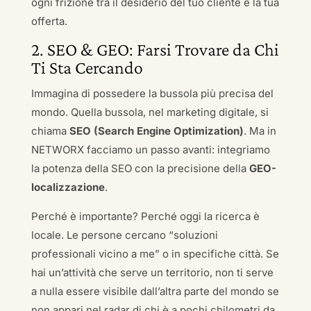
ogni frizione tra il desiderio del tuo cliente e la tua
offerta.
2. SEO & GEO: Farsi Trovare da Chi
Ti Sta Cercando
Immagina di possedere la bussola più precisa del
mondo. Quella bussola, nel marketing digitale, si
chiama
SEO (Search Engine Optimization)
. Ma in
NETWORX facciamo un passo avanti: integriamo
la potenza della SEO con la precisione della
GEO-
localizzazione
.
Perché è importante? Perché oggi la ricerca è
locale. Le persone cercano “soluzioni
professionali vicino a me” o in specifiche città. Se
hai un’attività che serve un territorio, non ti serve
a nulla essere visibile dall’altra parte del mondo se
non appari nel radar di chi è a pochi chilometri da