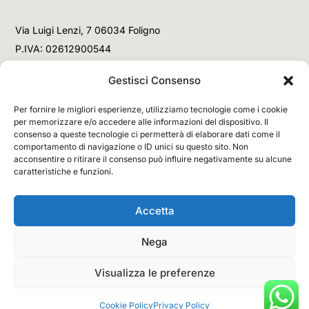
Via Luigi Lenzi, 7 06034 Foligno
P.IVA: 02612900544
Telefono
Gestisci Consenso
+39 3477853708 (Link WhatsApp)
Per fornire le migliori esperienze, utilizziamo tecnologie come i cookie
+39 3477853708 (Chiamata)
per memorizzare e/o accedere alle informazioni del dispositivo. Il
consenso a queste tecnologie ci permetterà di elaborare dati come il
Email
comportamento di navigazione o ID unici su questo sito. Non
acconsentire o ritirare il consenso può influire negativamente su alcune
info@networx.it
caratteristiche e funzioni.
Accetta
Nega
Copyright © 2026 NETWORX Internet Solutions. All
Rights Reserved.
Visualizza le preferenze
Cookie Policy
Privacy Policy