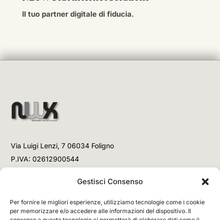
Il tuo partner digitale di fiducia.
Via Luigi Lenzi, 7 06034 Foligno
P.IVA: 02612900544
Telefono
Gestisci Consenso
+39 3477853708 (Link WhatsApp)
Per fornire le migliori esperienze, utilizziamo tecnologie come i cookie
+39 3477853708 (Chiamata)
per memorizzare e/o accedere alle informazioni del dispositivo. Il
consenso a queste tecnologie ci permetterà di elaborare dati come il