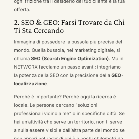
ogni frizione tra il desiderio del tuo cliente e la tua
offerta.
2. SEO & GEO: Farsi Trovare da Chi
Ti Sta Cercando
Immagina di possedere la bussola più precisa del
mondo. Quella bussola, nel marketing digitale, si
chiama
SEO (Search Engine Optimization)
. Ma in
NETWORX facciamo un passo avanti: integriamo
la potenza della SEO con la precisione della
GEO-
localizzazione
.
Perché è importante? Perché oggi la ricerca è
locale. Le persone cercano “soluzioni
professionali vicino a me” o in specifiche città. Se
hai un’attività che serve un territorio, non ti serve
a nulla essere visibile dall’altra parte del mondo se
non appari nel radar di chi è a pochi chilometri da