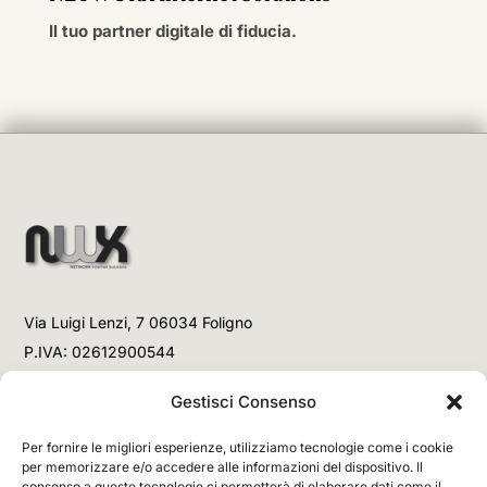
Il tuo partner digitale di fiducia.
Via Luigi Lenzi, 7 06034 Foligno
P.IVA: 02612900544
Telefono
Gestisci Consenso
+39 3477853708 (Link WhatsApp)
Per fornire le migliori esperienze, utilizziamo tecnologie come i cookie
+39 3477853708 (Chiamata)
per memorizzare e/o accedere alle informazioni del dispositivo. Il
consenso a queste tecnologie ci permetterà di elaborare dati come il