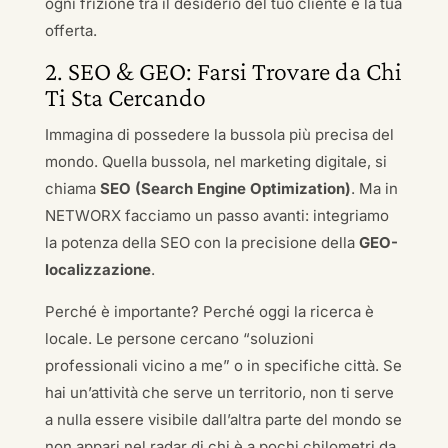
ogni frizione tra il desiderio del tuo cliente e la tua
offerta.
2. SEO & GEO: Farsi Trovare da Chi
Ti Sta Cercando
Immagina di possedere la bussola più precisa del
mondo. Quella bussola, nel marketing digitale, si
chiama
SEO (Search Engine Optimization)
. Ma in
NETWORX facciamo un passo avanti: integriamo
la potenza della SEO con la precisione della
GEO-
localizzazione
.
Perché è importante? Perché oggi la ricerca è
locale. Le persone cercano “soluzioni
professionali vicino a me” o in specifiche città. Se
hai un’attività che serve un territorio, non ti serve
a nulla essere visibile dall’altra parte del mondo se
non appari nel radar di chi è a pochi chilometri da