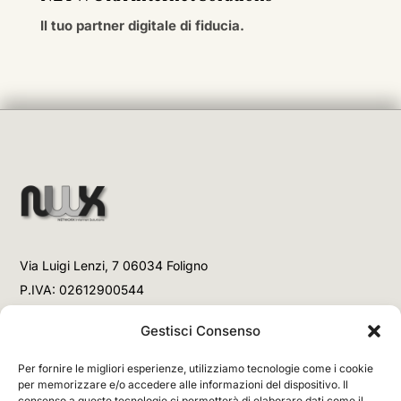
Il tuo partner digitale di fiducia.
Via Luigi Lenzi, 7 06034 Foligno
P.IVA: 02612900544
Telefono
Gestisci Consenso
+39 3477853708 (Link WhatsApp)
Per fornire le migliori esperienze, utilizziamo tecnologie come i cookie
+39 3477853708 (Chiamata)
per memorizzare e/o accedere alle informazioni del dispositivo. Il
consenso a queste tecnologie ci permetterà di elaborare dati come il