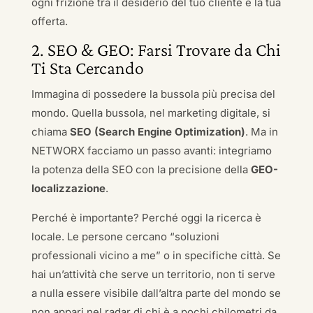
ogni frizione tra il desiderio del tuo cliente e la tua
offerta.
2. SEO & GEO: Farsi Trovare da Chi
Ti Sta Cercando
Immagina di possedere la bussola più precisa del
mondo. Quella bussola, nel marketing digitale, si
chiama
SEO (Search Engine Optimization)
. Ma in
NETWORX facciamo un passo avanti: integriamo
la potenza della SEO con la precisione della
GEO-
localizzazione
.
Perché è importante? Perché oggi la ricerca è
locale. Le persone cercano “soluzioni
professionali vicino a me” o in specifiche città. Se
hai un’attività che serve un territorio, non ti serve
a nulla essere visibile dall’altra parte del mondo se
non appari nel radar di chi è a pochi chilometri da