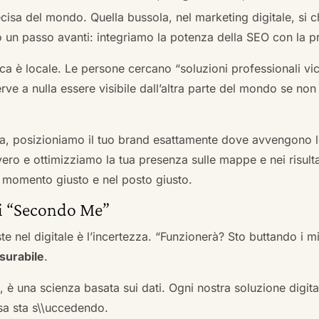
cisa del mondo. Quella bussola, nel marketing digitale, si
n passo avanti: integriamo la potenza della SEO con la pr
a è locale. Le persone cercano “soluzioni professionali vici
serve a nulla essere visibile dall’altra parte del mondo se no
a, posizioniamo il tuo brand esattamente dove avvengono le
ro e ottimizziamo la tua presenza sulle mappe e nei risultati d
nel momento giusto e nel posto giusto.
ai “Secondo Me”
te nel digitale è l’incertezza. “Funzionerà? Sto buttando i
surabile
.
a, è una scienza basata sui dati. Ogni nostra soluzione digital
sa sta s\\uccedendo.