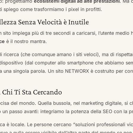
b: progettiamo
ecosistemi digitali ad alte prestazioni
. Ma 
i spiego come trasformiamo i pixel in profitti.
llezza Senza Velocità è Inutile
 sito impiega più di tre secondi a caricarsi, l’utente medio 
ce
è il nostro mantra.
 di ricerca (che comunque amano i siti veloci), ma di rispetta
ni dispositivo (dal computer allo smartphone che abbiamo s
ga una singola parola. Un sito NETWORX è costruito per corre
a Chi Ti Sta Cercando
cisa del mondo. Quella bussola, nel marketing digitale, si
n passo avanti: integriamo la potenza della SEO con la pr
a è locale. Le persone cercano “soluzioni professionali vici
serve a nulla essere visibile dall’altra parte del mondo se no