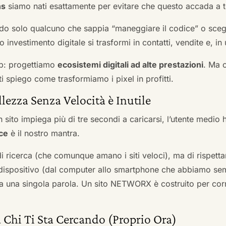
ns
siamo nati esattamente per evitare che questo accada a t
do solo qualcuno che sappia “maneggiare il codice” o scegli
 investimento digitale si trasformi in contatti, vendite e, in 
b: progettiamo
ecosistemi digitali ad alte prestazioni
. Ma 
i spiego come trasformiamo i pixel in profitti.
llezza Senza Velocità è Inutile
 sito impiega più di tre secondi a caricarsi, l’utente medio 
ce
è il nostro mantra.
 di ricerca (che comunque amano i siti veloci), ma di rispetta
ni dispositivo (dal computer allo smartphone che abbiamo s
ga una singola parola. Un sito NETWORX è costruito per corre
 Chi Ti Sta Cercando (Proprio Ora)