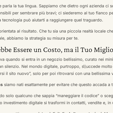
he parla la tua lingua. Sappiamo che dietro ogni azienda ci so
sibili per sembrare più bravi; ci siederemo al tuo fianco pe
tecnologia può aiutarti a raggiungere quel traguardo.
orientata al risultato. Che tu sia una piccola realtà locale c
le, abbiamo la strategia su misura per te.
bbe Essere un Costo, ma il Tuo Miglio
ova quando si entra in un negozio bellissimo, curato nei mi
an silenzio. Nel mondo digitale, purtroppo, s\\uccede molto
si il sito nuovo”, solo per poi ritrovarsi con una bellissima 
ns
siamo nati esattamente per evitare che questo accada a t
do solo qualcuno che sappia “maneggiare il codice” o scegli
 investimento digitale si trasformi in contatti, vendite e, in 