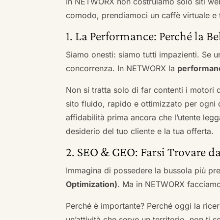
In NETWORX non costruiamo solo siti we
comodo, prendiamoci un caffè virtuale e t
1. La Performance: Perché la Be
Siamo onesti: siamo tutti impazienti. Se un
concorrenza. In NETWORX la
performan
Non si tratta solo di far contenti i motori
sito fluido, rapido e ottimizzato per og
affidabilità prima ancora che l’utente leg
desiderio del tuo cliente e la tua offerta.
2. SEO & GEO: Farsi Trovare d
Immagina di possedere la bussola più pre
Optimization)
. Ma in NETWORX facciamo u
Perché è importante? Perché oggi la ricerc
un’attività che serve un territorio, non ti 