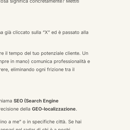
cosa significa concretamente? Mettiti
ha già cliccato sulla “X” ed è passato alla
re il tempo del tuo potenziale cliente. Un
empre in mano) comunica professionalità e
re, eliminando ogni frizione tra il
 chiama
SEO (Search Engine
ecisione della
GEO-localizzazione
.
no a me” o in specifiche città. Se hai
n appari nel radar di chi è a pochi