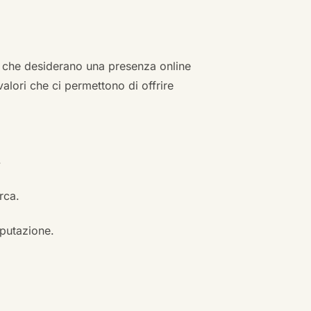
zi che desiderano una presenza online
 valori che ci permettono di offrire
.
erca.
eputazione.