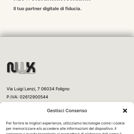
Il tuo partner digitale di fiducia.
Via Luigi Lenzi, 7 06034 Foligno
P.IVA: 02612900544
Telefono
Gestisci Consenso
+39 3477853708 (Link WhatsApp)
Per fornire le migliori esperienze, utilizziamo tecnologie come i cookie
+39 3477853708 (Chiamata)
per memorizzare e/o accedere alle informazioni del dispositivo. Il
consenso a queste tecnologie ci permetterà di elaborare dati come il