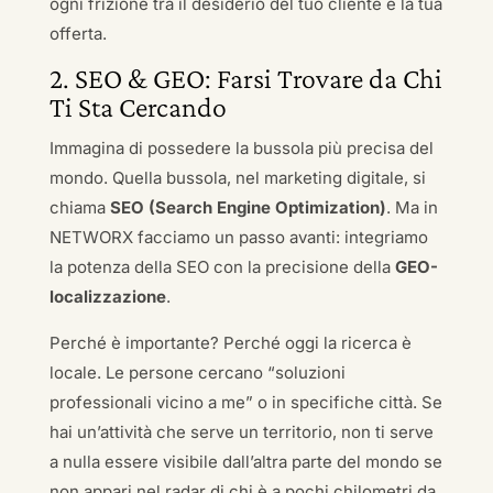
ogni frizione tra il desiderio del tuo cliente e la tua
offerta.
2. SEO & GEO: Farsi Trovare da Chi
Ti Sta Cercando
Immagina di possedere la bussola più precisa del
mondo. Quella bussola, nel marketing digitale, si
chiama
SEO (Search Engine Optimization)
. Ma in
NETWORX facciamo un passo avanti: integriamo
la potenza della SEO con la precisione della
GEO-
localizzazione
.
Perché è importante? Perché oggi la ricerca è
locale. Le persone cercano “soluzioni
professionali vicino a me” o in specifiche città. Se
hai un’attività che serve un territorio, non ti serve
a nulla essere visibile dall’altra parte del mondo se
non appari nel radar di chi è a pochi chilometri da