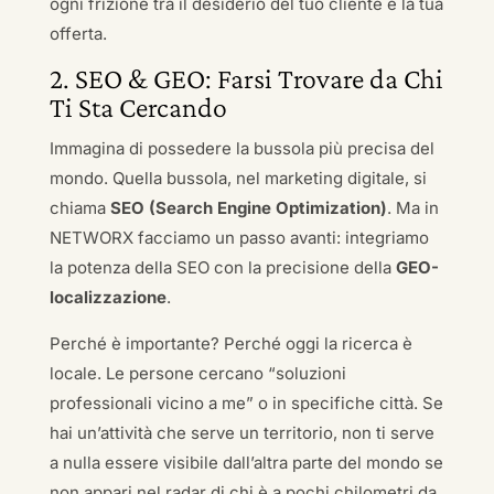
ogni frizione tra il desiderio del tuo cliente e la tua
offerta.
2. SEO & GEO: Farsi Trovare da Chi
Ti Sta Cercando
Immagina di possedere la bussola più precisa del
mondo. Quella bussola, nel marketing digitale, si
chiama
SEO (Search Engine Optimization)
. Ma in
NETWORX facciamo un passo avanti: integriamo
la potenza della SEO con la precisione della
GEO-
localizzazione
.
Perché è importante? Perché oggi la ricerca è
locale. Le persone cercano “soluzioni
professionali vicino a me” o in specifiche città. Se
hai un’attività che serve un territorio, non ti serve
a nulla essere visibile dall’altra parte del mondo se
non appari nel radar di chi è a pochi chilometri da