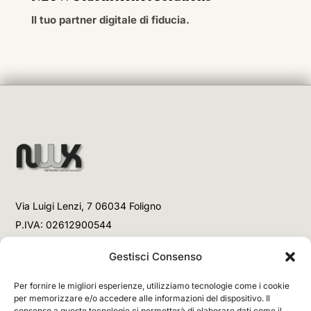
Il tuo partner digitale di fiducia.
Via Luigi Lenzi, 7 06034 Foligno
P.IVA: 02612900544
Telefono
Gestisci Consenso
+39 3477853708 (Link WhatsApp)
Per fornire le migliori esperienze, utilizziamo tecnologie come i cookie
+39 3477853708 (Chiamata)
per memorizzare e/o accedere alle informazioni del dispositivo. Il
consenso a queste tecnologie ci permetterà di elaborare dati come il