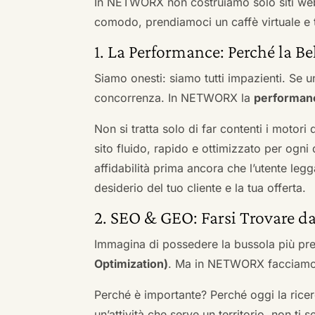
In NETWORX non costruiamo solo siti we
comodo, prendiamoci un caffè virtuale e t
1. La Performance: Perché la Be
Siamo onesti: siamo tutti impazienti. Se un
concorrenza. In NETWORX la
performan
Non si tratta solo di far contenti i motori
sito fluido, rapido e ottimizzato per og
affidabilità prima ancora che l’utente leg
desiderio del tuo cliente e la tua offerta.
2. SEO & GEO: Farsi Trovare d
Immagina di possedere la bussola più pre
Optimization)
. Ma in NETWORX facciamo u
Perché è importante? Perché oggi la ricerc
un’attività che serve un territorio, non ti 