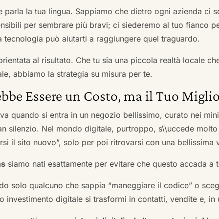
he parla la tua lingua. Sappiamo che dietro ogni azienda ci so
sibili per sembrare più bravi; ci siederemo al tuo fianco pe
tecnologia può aiutarti a raggiungere quel traguardo.
orientata al risultato. Che tu sia una piccola realtà locale c
le, abbiamo la strategia su misura per te.
bbe Essere un Costo, ma il Tuo Miglio
ova quando si entra in un negozio bellissimo, curato nei mi
an silenzio. Nel mondo digitale, purtroppo, s\\uccede molto
si il sito nuovo”, solo per poi ritrovarsi con una bellissima 
ns
siamo nati esattamente per evitare che questo accada a t
do solo qualcuno che sappia “maneggiare il codice” o scegli
 investimento digitale si trasformi in contatti, vendite e, in 