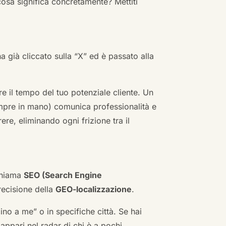
cosa significa concretamente? Mettiti
ha già cliccato sulla “X” ed è passato alla
re il tempo del tuo potenziale cliente. Un
empre in mano) comunica professionalità e
re, eliminando ogni frizione tra il
 chiama
SEO (Search Engine
ecisione della
GEO-localizzazione
.
no a me” o in specifiche città. Se hai
n appari nel radar di chi è a pochi