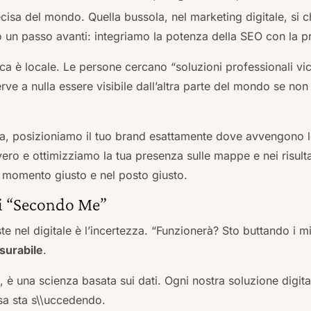
cisa del mondo. Quella bussola, nel marketing digitale, si
n passo avanti: integriamo la potenza della SEO con la pr
a è locale. Le persone cercano “soluzioni professionali vici
serve a nulla essere visibile dall’altra parte del mondo se no
a, posizioniamo il tuo brand esattamente dove avvengono le
ro e ottimizziamo la tua presenza sulle mappe e nei risultati d
nel momento giusto e nel posto giusto.
ai “Secondo Me”
te nel digitale è l’incertezza. “Funzionerà? Sto buttando i
surabile
.
a, è una scienza basata sui dati. Ogni nostra soluzione digital
sa sta s\\uccedendo.