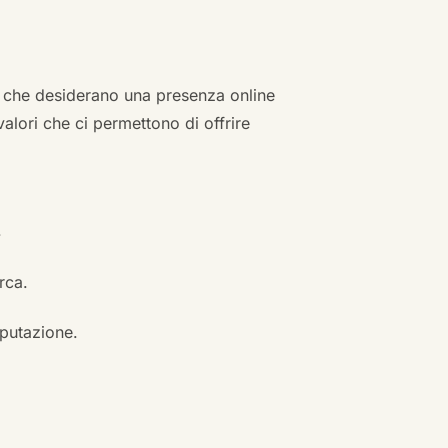
zi che desiderano una presenza online
 valori che ci permettono di offrire
.
erca.
eputazione.