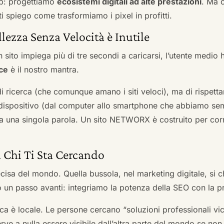
b: progettiamo
ecosistemi digitali ad alte prestazioni
. Ma 
i spiego come trasformiamo i pixel in profitti.
llezza Senza Velocità è Inutile
 sito impiega più di tre secondi a caricarsi, l’utente medio 
ce
è il nostro mantra.
 di ricerca (che comunque amano i siti veloci), ma di rispetta
ni dispositivo (dal computer allo smartphone che abbiamo s
ga una singola parola. Un sito NETWORX è costruito per corre
a Chi Ti Sta Cercando
cisa del mondo. Quella bussola, nel marketing digitale, si
n passo avanti: integriamo la potenza della SEO con la pr
a è locale. Le persone cercano “soluzioni professionali vici
serve a nulla essere visibile dall’altra parte del mondo se no