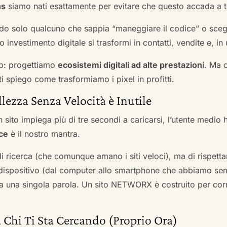
ns
siamo nati esattamente per evitare che questo accada a t
do solo qualcuno che sappia “maneggiare il codice” o scegli
 investimento digitale si trasformi in contatti, vendite e, in 
b: progettiamo
ecosistemi digitali ad alte prestazioni
. Ma 
i spiego come trasformiamo i pixel in profitti.
llezza Senza Velocità è Inutile
 sito impiega più di tre secondi a caricarsi, l’utente medio 
ce
è il nostro mantra.
 di ricerca (che comunque amano i siti veloci), ma di rispetta
ni dispositivo (dal computer allo smartphone che abbiamo s
ga una singola parola. Un sito NETWORX è costruito per corre
 Chi Ti Sta Cercando (Proprio Ora)