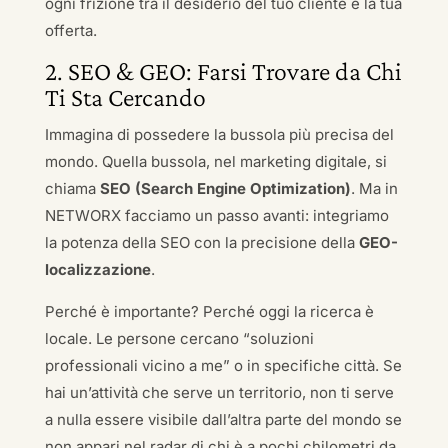
ogni frizione tra il desiderio del tuo cliente e la tua
offerta.
2. SEO & GEO: Farsi Trovare da Chi
Ti Sta Cercando
Immagina di possedere la bussola più precisa del
mondo. Quella bussola, nel marketing digitale, si
chiama
SEO (Search Engine Optimization)
. Ma in
NETWORX facciamo un passo avanti: integriamo
la potenza della SEO con la precisione della
GEO-
localizzazione
.
Perché è importante? Perché oggi la ricerca è
locale. Le persone cercano “soluzioni
professionali vicino a me” o in specifiche città. Se
hai un’attività che serve un territorio, non ti serve
a nulla essere visibile dall’altra parte del mondo se
non appari nel radar di chi è a pochi chilometri da