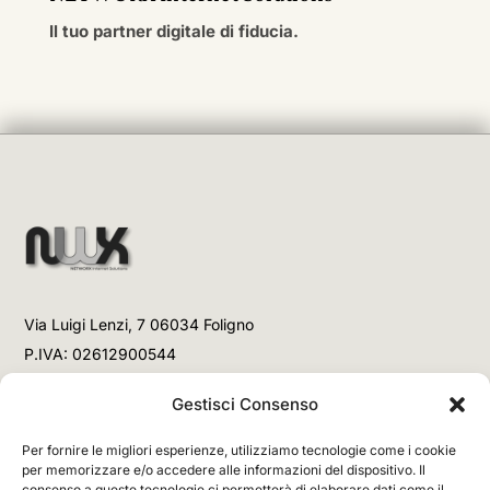
Il tuo partner digitale di fiducia.
Via Luigi Lenzi, 7 06034 Foligno
P.IVA: 02612900544
Telefono
Gestisci Consenso
+39 3477853708 (Link WhatsApp)
Per fornire le migliori esperienze, utilizziamo tecnologie come i cookie
+39 3477853708 (Chiamata)
per memorizzare e/o accedere alle informazioni del dispositivo. Il
consenso a queste tecnologie ci permetterà di elaborare dati come il