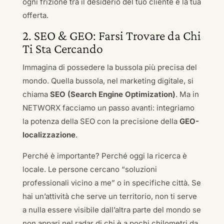
ogni frizione tra il desiderio del tuo cliente e la tua
offerta.
2. SEO & GEO: Farsi Trovare da Chi
Ti Sta Cercando
Immagina di possedere la bussola più precisa del
mondo. Quella bussola, nel marketing digitale, si
chiama
SEO (Search Engine Optimization)
. Ma in
NETWORX facciamo un passo avanti: integriamo
la potenza della SEO con la precisione della
GEO-
localizzazione
.
Perché è importante? Perché oggi la ricerca è
locale. Le persone cercano “soluzioni
professionali vicino a me” o in specifiche città. Se
hai un’attività che serve un territorio, non ti serve
a nulla essere visibile dall’altra parte del mondo se
non appari nel radar di chi è a pochi chilometri da