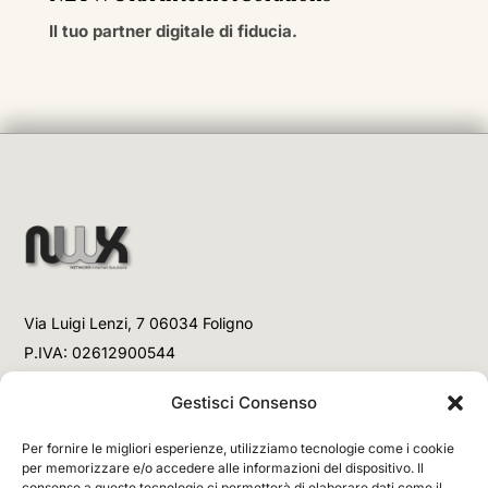
Il tuo partner digitale di fiducia.
Via Luigi Lenzi, 7 06034 Foligno
P.IVA: 02612900544
Telefono
Gestisci Consenso
+39 3477853708 (Link WhatsApp)
Per fornire le migliori esperienze, utilizziamo tecnologie come i cookie
+39 3477853708 (Chiamata)
per memorizzare e/o accedere alle informazioni del dispositivo. Il
consenso a queste tecnologie ci permetterà di elaborare dati come il